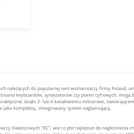
ch należących do popularnej serii wzmacniaczy firmy Roland, umo
aśniania keyboardów, syntezatorów czy pianin cyfrowych, mogą 
praktyczne; dzięki 3- lub 4-kanałowemu mikserowi, zawierającem
e jako kompletny, zintegrowany system nagłaśniający.
cniaczy klawiszowych "KC", wie co jest najlepsze do nagłośnieni