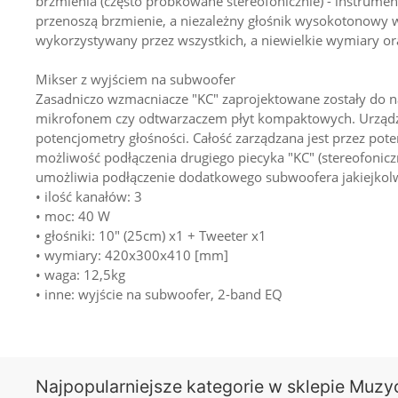
brzmienia (często próbkowane stereofonicznie) - instrum
przenoszą brzmienie, a niezależny głośnik wysokotonowy 
wykorzystywany przez wszystkich, a niewielkie wymiary or
Mikser z wyjściem na subwoofer
Zasadniczo wzmacniacze "KC" zaprojektowane zostały do na
mikrofonem czy odtwarzaczem płyt kompaktowych. Urządzeni
potencjometry głośności. Całość zarządzana jest przez po
możliwość podłączenia drugiego piecyka "KC" (stereofonicz
umożliwia podłączenie dodatkowego subwoofera jakiejkolw
• ilość kanałów: 3
• moc: 40 W
• głośniki: 10" (25cm) x1 + Tweeter x1
• wymiary: 420x300x410 [mm]
• waga: 12,5kg
• inne: wyjście na subwoofer, 2-band EQ
Najpopularniejsze kategorie w sklepie Muzy