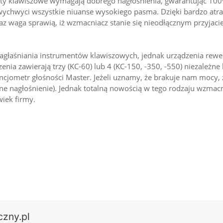
enty klawiszowe wymagają dobrego nagłośnienia, gwarantując 10
wychwyci wszystkie niuanse wysokiego pasma. Dzięki bardzo atra
az waga sprawią, iż wzmacniacz stanie się nieodłącznym przyja
głaśniania instrumentów klawiszowych, jednak urządzenia rewel
a zawierają trzy (KC-60) lub 4 (KC-150, -350, -550) niezależne
tencjometr głośności Master. Jeżeli uznamy, że brakuje nam moc
ne nagłośnienie). Jednak totalną nowością w tego rodzaju wzmacni
iek firmy.
czny.pl