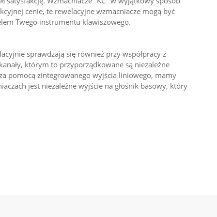
0% satysfakcję. Wzmacniacze "KC" w wyjątkowy sposób
kcyjnej cenie, te rewelacyjne wzmacniacze mogą być
cielem Twego instrumentu klawiszowego.
acyjnie sprawdzają się również przy współpracy z
 kanały, którym to przyporządkowane są niezależne
y, za pomocą zintegrowanego wyjścia liniowego, mamy
aczach jest niezależne wyjście na głośnik basowy, który