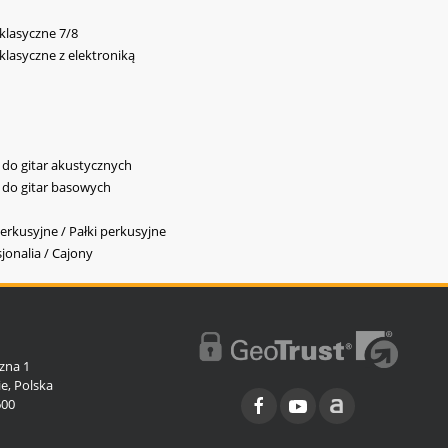
 klasyczne 7/8
 klasyczne z elektroniką
y do gitar akustycznych
y do gitar basowych
erkusyjne / Pałki perkusyjne
jonalia / Cajony
l
zna 1
e, Polska
600