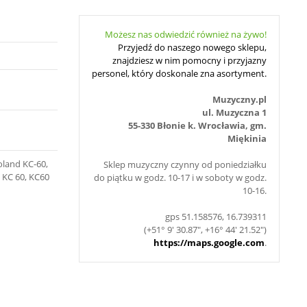
Możesz nas odwiedzić również na żywo!
Przyjedź do naszego nowego sklepu,
znajdziesz w nim pomocny i przyjazny
personel, który doskonale zna asortyment.
Muzyczny.pl
ul. Muzyczna 1
55-330 Błonie k. Wrocławia, gm.
Miękinia
land KC-60,
Sklep muzyczny czynny od poniedziałku
 KC 60, KC60
do piątku w godz. 10-17 i w soboty w godz.
10-16.
gps 51.158576, 16.739311
(+51° 9' 30.87", +16° 44' 21.52")
https://maps.google.com
.