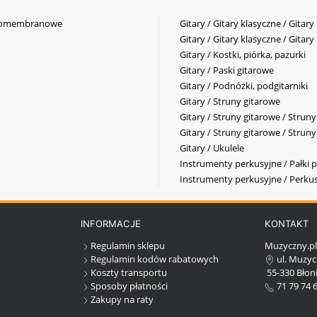
elkomembranowe
Gitary / Gitary klasyczne / Gitary
Gitary / Gitary klasyczne / Gitary
Gitary / Kostki, piórka, pazurki
Gitary / Paski gitarowe
Gitary / Podnóżki, podgitarniki
Gitary / Struny gitarowe
Gitary / Struny gitarowe / Strun
Gitary / Struny gitarowe / Strun
Gitary / Ukulele
Instrumenty perkusyjne / Pałki p
Instrumenty perkusyjne / Perkus
INFORMACJE
KONTAKT
Regulamin sklepu
Muzyczny.p
Regulamin kodów rabatowych
ul. Muzyc
Koszty transportu
55-330 Błoni
Sposoby płatności
71 79 74 
Zakupy na raty