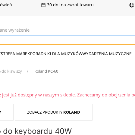
mówień
30 dni na zwrot towaru
T
STREFA MAREK
PORADNIKI DLA MUZYKÓW
WYDARZENIA MUZYCZNE
 do klawiszy
Roland KC-60
ie jest już dostępny w naszym sklepie. Zachęcamy do obejrzenia 
Y
ZOBACZ PRODUKTY
ROLAND
 do keyboardu 40W