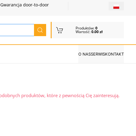
Gwarancja door-to-door
Produktów:
0
Wartość:
0.00 zł
O NAS
SERWIS
KONTAKT
podobnych produktów, które z pewnością Cię zainteresują.