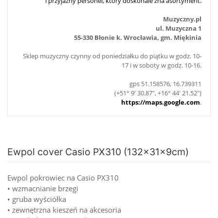
i przyjazny personel, który doskonale zna asortyment.
Muzyczny.pl
ul. Muzyczna 1
55-330 Błonie k. Wrocławia, gm. Miękinia
Sklep muzyczny czynny od poniedziałku do piątku w godz. 10-
17 i w soboty w godz. 10-16.
gps 51.158576, 16.739311
(+51° 9' 30.87", +16° 44' 21.52")
https://maps.google.com
.
Ewpol cover Casio PX310 (132x31x9cm)
Ewpol pokrowiec na Casio PX310
• wzmacnianie brzegi
• gruba wyściółka
• zewnętrzna kieszeń na akcesoria