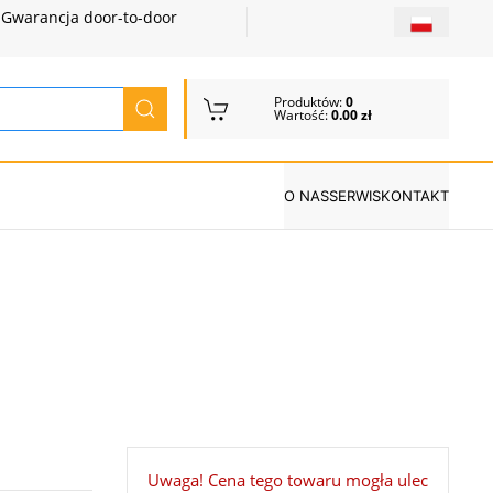
Gwarancja door-to-door
Produktów:
0
Wartość:
0.00 zł
O NAS
SERWIS
KONTAKT
Uwaga! Cena tego towaru mogła ulec