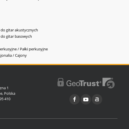
y do gitar akustycznych
y do gitar basowych
erkusyjne / Pałki perkusyjne
jonalia / Cajony
l
zna 1
e, Polska
95 410