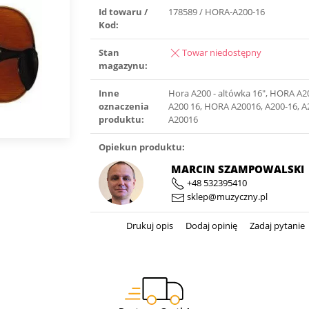
Id towaru /
178589 / HORA-A200-16
Kod:
Stan
Towar niedostępny
magazynu:
Inne
Hora A200 - altówka 16″, HORA A
oznaczenia
A200 16, HORA A20016, A200-16, A
produktu:
A20016
Opiekun produktu:
MARCIN SZAMPOWALSKI
+48 532395410
sklep@muzyczny.pl
Drukuj opis
Dodaj opinię
Zadaj pytanie