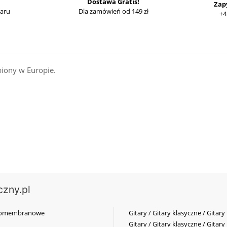
Dostawa Gratis!
Zap
waru
Dla zamówień od 149 zł
+4
biony w Europie.
czny.pl
elkomembranowe
Gitary / Gitary klasyczne / Gitary
Gitary / Gitary klasyczne / Gitary