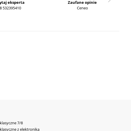
ytaj eksperta
Zaufane opinie
8 532395410
Ceneo
 klasyczne 7/8
 klasyczne z elektroniką