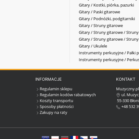
Gitary / Kostki, piórka, pazurki
Gitary / Paski gitarowe
Gitary / Podnóżki, podgitarniki
Gitary / Struny gitarowe
Gitary / Struny gitarowe / Strun
Gitary / Struny gitarowe / Strun
Gitary / Ukulele
Instrumenty perkusyjne / Pałki p
Instrumenty perkusyjne / Perkus
INFORMACJE
KONTAKT
Regulamin sklepu
Muzyczny.p
Regulamin kodów rabatowych
ul. Muzyc
Koszty transportu
55-330 Błoni
Sposoby płatności
+48 532 3
Zakupy na raty