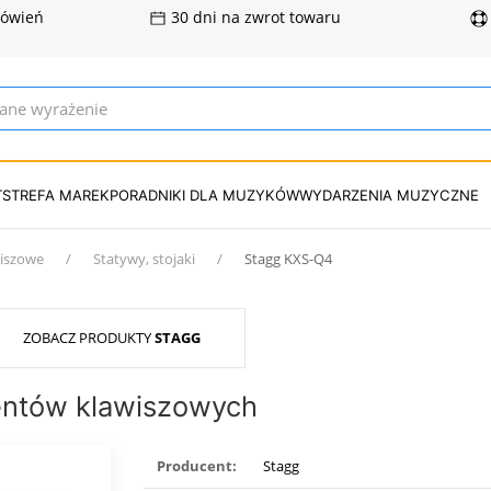
mówień
30 dni na zwrot towaru
T
STREFA MAREK
PORADNIKI DLA MUZYKÓW
WYDARZENIA MUZYCZNE
wiszowe
Statywy, stojaki
Stagg KXS-Q4
ZOBACZ PRODUKTY
STAGG
entów klawiszowych
Producent:
Stagg