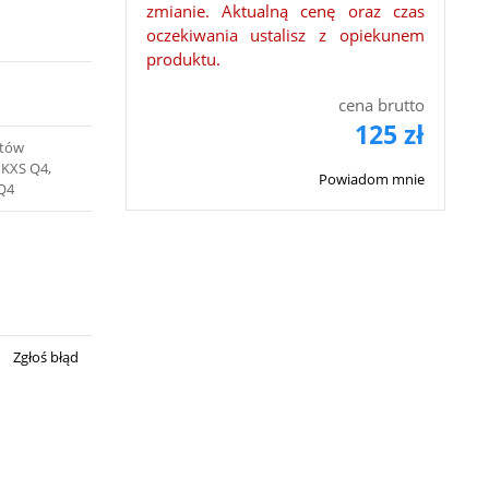
zmianie. Aktualną cenę oraz czas
oczekiwania ustalisz z opiekunem
produktu.
cena brutto
125 zł
ntów
 KXS Q4,
Powiadom mnie
SQ4
Zgłoś błąd