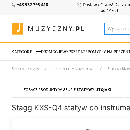
+48 532 395 410
Dostawa Gratis! Dla za
od 149 zł
KATEGORIE
PROMOCJE
WYPRZEDAŻE
POMYSŁY NA PREZEN
Sklep muzyczny
Instrumenty klawiszowe
Statywy kla
ZOBACZ PRODUKTY W GRUPIE
STATYWY, STOJAKI
Stagg KXS-Q4 statyw do instrum