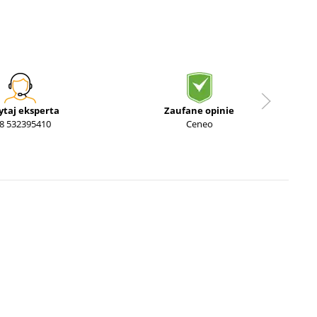
ytaj eksperta
Zaufane opinie
8 532395410
Ceneo