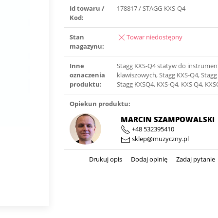
Id towaru /
178817 / STAGG-KXS-Q4
Kod:
Stan
Towar niedostępny
magazynu:
Inne
Stagg KXS-Q4 statyw do instrume
oznaczenia
klawiszowych, Stagg KXS-Q4, Stagg
produktu:
Stagg KXSQ4, KXS-Q4, KXS Q4, KX
Opiekun produktu:
MARCIN SZAMPOWALSKI
+48 532395410
sklep@muzyczny.pl
Drukuj opis
Dodaj opinię
Zadaj pytanie