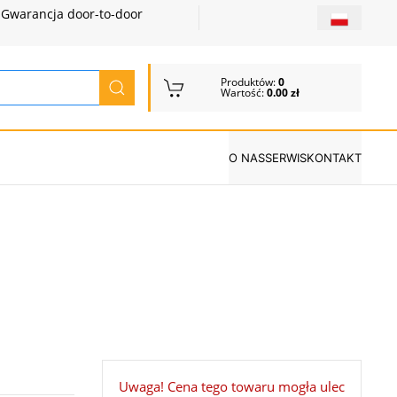
Gwarancja door-to-door
Produktów:
0
Wartość:
0.00 zł
O NAS
SERWIS
KONTAKT
Uwaga! Cena tego towaru mogła ulec