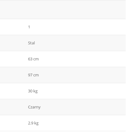
1
Stal
63 cm
97 cm
30 kg
Czarny
2.9 kg