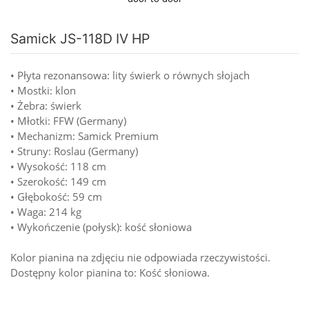
Samick JS-118D IV HP
• Płyta rezonansowa: lity świerk o równych słojach
• Mostki: klon
• Żebra: świerk
• Młotki: FFW (Germany)
• Mechanizm: Samick Premium
• Struny: Roslau (Germany)
• Wysokość: 118 cm
• Szerokość: 149 cm
• Głębokość: 59 cm
• Waga: 214 kg
• Wykończenie (połysk): kość słoniowa
Kolor pianina na zdjęciu nie odpowiada rzeczywistości.
Dostępny kolor pianina to: Kość słoniowa.