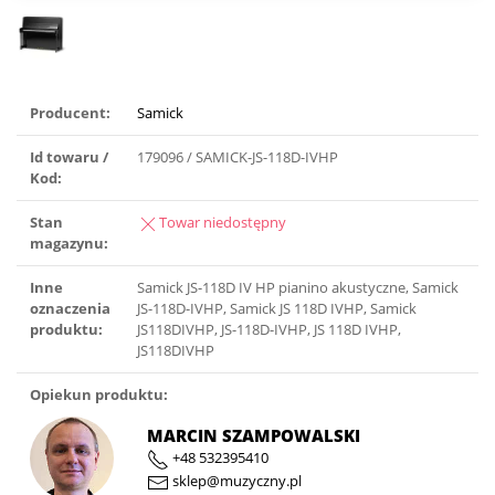
Producent:
Samick
Id towaru /
179096 / SAMICK-JS-118D-IVHP
Kod:
Stan
Towar niedostępny
magazynu:
Inne
Samick JS-118D IV HP pianino akustyczne, Samick
oznaczenia
JS-118D-IVHP, Samick JS 118D IVHP, Samick
produktu:
JS118DIVHP, JS-118D-IVHP, JS 118D IVHP,
JS118DIVHP
Opiekun produktu:
MARCIN SZAMPOWALSKI
+48 532395410
sklep@muzyczny.pl