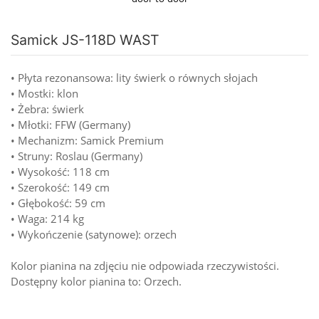
Samick JS-118D WAST
• Płyta rezonansowa: lity świerk o równych słojach
• Mostki: klon
• Żebra: świerk
• Młotki: FFW (Germany)
• Mechanizm: Samick Premium
• Struny: Roslau (Germany)
• Wysokość: 118 cm
• Szerokość: 149 cm
• Głębokość: 59 cm
• Waga: 214 kg
• Wykończenie (satynowe): orzech
Kolor pianina na zdjęciu nie odpowiada rzeczywistości.
Dostępny kolor pianina to: Orzech.