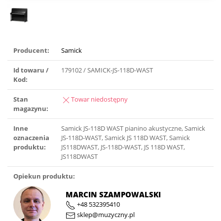
Producent:
Samick
Id towaru /
179102 / SAMICK-JS-118D-WAST
Kod:
Stan
Towar niedostępny
magazynu:
Inne
Samick JS-118D WAST pianino akustyczne, Samick
oznaczenia
JS-118D-WAST, Samick JS 118D WAST, Samick
produktu:
JS118DWAST, JS-118D-WAST, JS 118D WAST,
JS118DWAST
Opiekun produktu:
MARCIN SZAMPOWALSKI
+48 532395410
sklep@muzyczny.pl