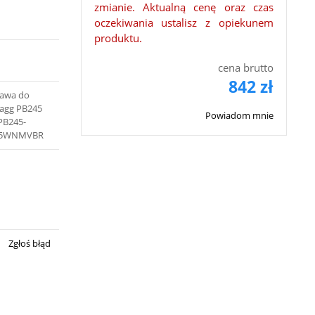
zmianie. Aktualną cenę oraz czas
oczekiwania ustalisz z opiekunem
produktu.
cena brutto
842 zł
ława do
tagg PB245
Powiadom mnie
PB245-
245WNMVBR
Zgłoś błąd