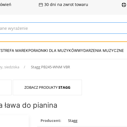
mówień
30 dni na zwrot towaru
T
STREFA MAREK
PORADNIKI DLA MUZYKÓW
WYDARZENIA MUZYCZNE
y, siedziska
Stagg PB245-WNM VBR
ZOBACZ PRODUKTY
STAGG
ława do pianina
Producent:
Stagg