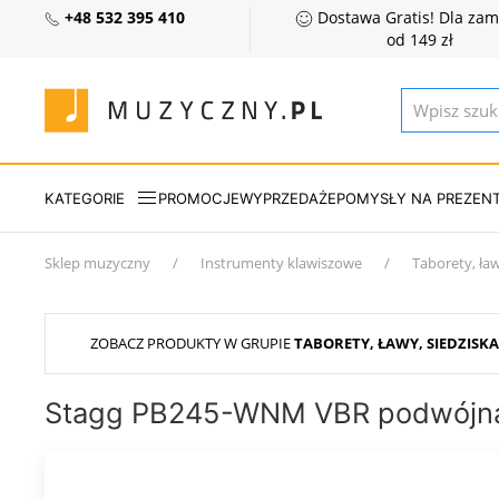
+48 532 395 410
Dostawa Gratis! Dla za
od 149 zł
KATEGORIE
PROMOCJE
WYPRZEDAŻE
POMYSŁY NA PREZEN
Sklep muzyczny
Instrumenty klawiszowe
Taborety, ław
ZOBACZ PRODUKTY W GRUPIE
TABORETY, ŁAWY, SIEDZISKA
Stagg PB245-WNM VBR podwójna 