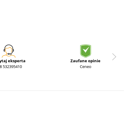
ytaj eksperta
Zaufane opinie
8 532395410
Ceneo