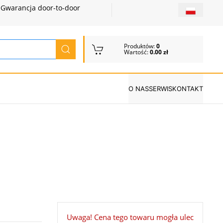
Gwarancja door-to-door
Produktów:
0
Wartość:
0.00 zł
O NAS
SERWIS
KONTAKT
Uwaga! Cena tego towaru mogła ulec