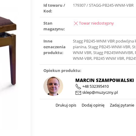
Id towaru /
179307 / STAGG-PB245-WNM-VBR
Kod:
Stan
Towar niedostępny
magazynu:
Inne
Stagg PB245-WNM VBR podwójna 
oznaczenia
pianina, Stagg PB245-WNM-VBR, S
produktu:
WNM VBR, Stagg PB245WNMVBR, 
WNM-VBR, PB245 WNM VBR, PB
Opiekun produktu:
MARCIN SZAMPOWALSKI
+48 532395410
sklep@muzyczny.pl
Drukuj opis
Dodaj opinię
Zadaj pytanie