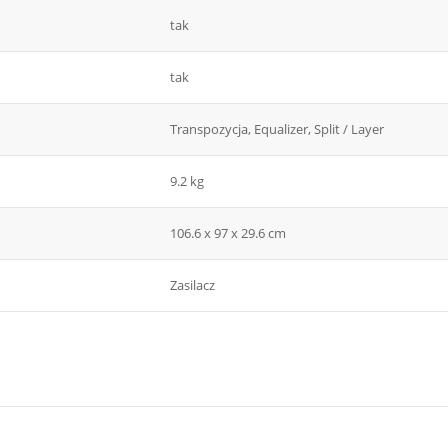
tak
tak
Transpozycja, Equalizer, Split / Layer
9.2 kg
106.6 x 97 x 29.6 cm
Zasilacz