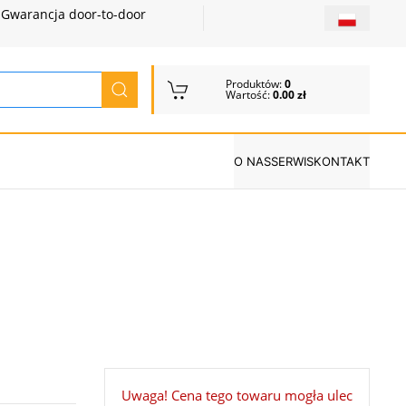
Gwarancja door-to-door
Produktów:
0
Wartość:
0.00 zł
O NAS
SERWIS
KONTAKT
Uwaga! Cena tego towaru mogła ulec