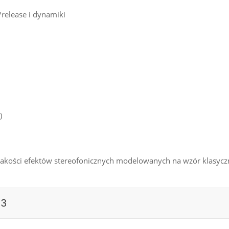
/release i dynamiki
)
 jakości efektów stereofonicznych modelowanych na wzór klasy
73