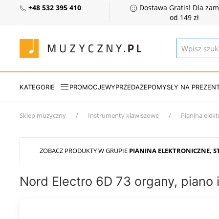
+48 532 395 410
Dostawa Gratis! Dla za
od 149 zł
KATEGORIE
PROMOCJE
WYPRZEDAŻE
POMYSŁY NA PREZEN
Sklep muzyczny
Instrumenty klawiszowe
Pianina elekt
ZOBACZ PRODUKTY W GRUPIE
PIANINA ELEKTRONICZNE, S
Nord Electro 6D 73 organy, piano 