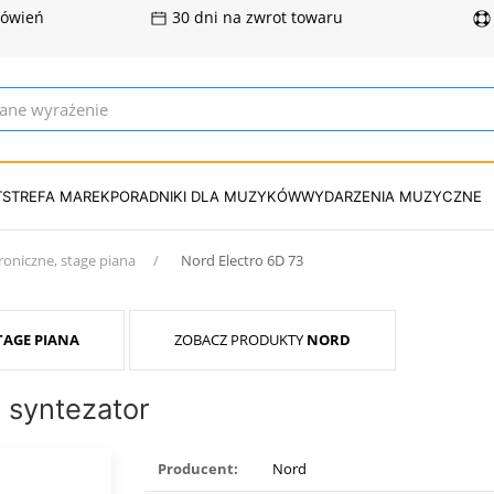
mówień
30 dni na zwrot towaru
T
STREFA MAREK
PORADNIKI DLA MUZYKÓW
WYDARZENIA MUZYCZNE
roniczne, stage piana
Nord Electro 6D 73
TAGE PIANA
ZOBACZ PRODUKTY
NORD
i syntezator
Producent:
Nord