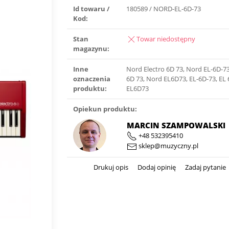
Id towaru /
180589 / NORD-EL-6D-73
Kod:
Stan
Towar niedostępny
magazynu:
Inne
Nord Electro 6D 73, Nord EL-6D-7
oznaczenia
6D 73, Nord EL6D73, EL-6D-73, EL 
produktu:
EL6D73
Opiekun produktu:
MARCIN SZAMPOWALSKI
+48 532395410
sklep@muzyczny.pl
Drukuj opis
Dodaj opinię
Zadaj pytanie