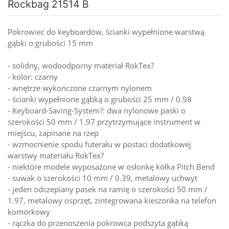
Rockbag 21514 B
Pokrowiec do keyboardów, ścianki wypełnione warstwą
gąbki o grubości 15 mm
- solidny, wodoodporny materiał RokTex?
- kolor: czarny
- wnętrze wykończone czarnym nylonem
- ścianki wypełnione gąbką o grubości 25 mm / 0.98
- Keyboard-Saving-System?: dwa nylonowe paski o
szerokości 50 mm / 1.97 przytrzymujące instrument w
miejscu, zapinane na rzep
- wzmocnienie spodu futerału w postaci dodatkowej
warstwy materiału RokTex?
- niektóre modele wyposażone w osłonkę kółka Pitch Bend
- suwak o szerokości 10 mm / 0.39, metalowy uchwyt
- jeden odczepiany pasek na ramię o szerokości 50 mm /
1.97, metalowy osprzęt, zintegrowana kieszonka na telefon
komórkowy
- rączka do przenoszenia pokrowca podszyta gąbką