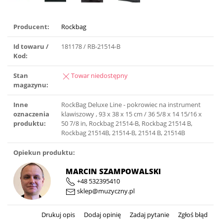
Producent:
Rockbag
Id towaru /
181178 / RB-21514-B
Kod:
Stan
Towar niedostępny
magazynu:
Inne
RockBag Deluxe Line - pokrowiec na instrument
oznaczenia
klawiszowy , 93 x 38 x 15 cm / 36 5/8 x 14 15/16 x
produktu:
50 7/8 in, Rockbag 21514-B, Rockbag 21514 B,
Rockbag 21514B, 21514-B, 21514 B, 21514B
Opiekun produktu:
MARCIN SZAMPOWALSKI
+48 532395410
sklep@muzyczny.pl
Drukuj opis
Dodaj opinię
Zadaj pytanie
Zgłoś błąd