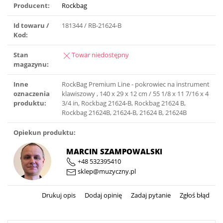
Producent:
Rockbag
Id towaru /
181344 / RB-21624-B
Kod:
Stan
Towar niedostępny
magazynu:
Inne
RockBag Premium Line - pokrowiec na instrument
oznaczenia
klawiszowy , 140 x 29 x 12 cm / 55 1/8 x 11 7/16 x 4
produktu:
3/4 in, Rockbag 21624-B, Rockbag 21624 B,
Rockbag 21624B, 21624-B, 21624 B, 21624B
Opiekun produktu:
MARCIN SZAMPOWALSKI
+48 532395410
sklep@muzyczny.pl
Drukuj opis
Dodaj opinię
Zadaj pytanie
Zgłoś błąd