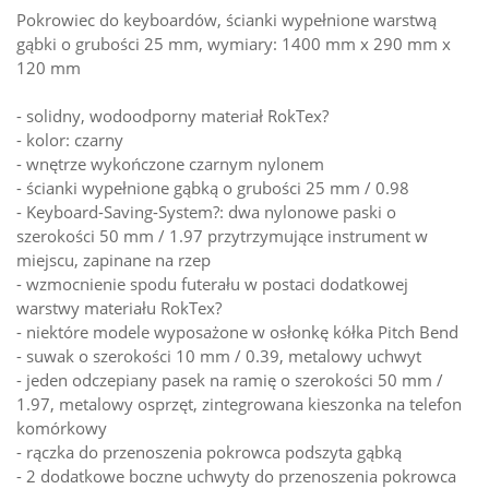
Pokrowiec do keyboardów, ścianki wypełnione warstwą
gąbki o grubości 25 mm, wymiary: 1400 mm x 290 mm x
120 mm
- solidny, wodoodporny materiał RokTex?
- kolor: czarny
- wnętrze wykończone czarnym nylonem
- ścianki wypełnione gąbką o grubości 25 mm / 0.98
- Keyboard-Saving-System?: dwa nylonowe paski o
szerokości 50 mm / 1.97 przytrzymujące instrument w
miejscu, zapinane na rzep
- wzmocnienie spodu futerału w postaci dodatkowej
warstwy materiału RokTex?
- niektóre modele wyposażone w osłonkę kółka Pitch Bend
- suwak o szerokości 10 mm / 0.39, metalowy uchwyt
- jeden odczepiany pasek na ramię o szerokości 50 mm /
1.97, metalowy osprzęt, zintegrowana kieszonka na telefon
komórkowy
- rączka do przenoszenia pokrowca podszyta gąbką
- 2 dodatkowe boczne uchwyty do przenoszenia pokrowca