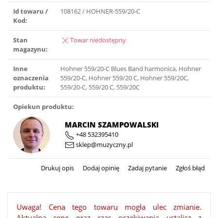
Id towaru /
108162 / HOHNER-559/20-C
Kod:
Stan
Towar niedostępny
magazynu:
Inne
Hohner 559/20-C Blues Band harmonica, Hohner
oznaczenia
559/20-C, Hohner 559/20 C, Hohner 559/20C,
produktu:
559/20-C, 559/20 C, 559/20C
Opiekun produktu:
MARCIN SZAMPOWALSKI
+48 532395410
sklep@muzyczny.pl
Drukuj opis
Dodaj opinię
Zadaj pytanie
Zgłoś błąd
Uwaga! Cena tego towaru mogła ulec zmianie.
Aktualną cenę oraz czas oczekiwania ustalisz z