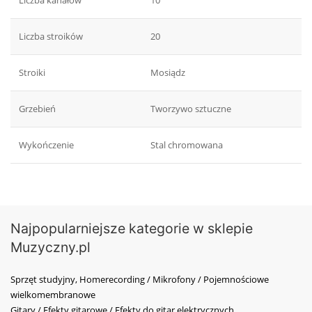
Liczba kanałów
10
Liczba stroików
20
Stroiki
Mosiądz
Grzebień
Tworzywo sztuczne
Wykończenie
Stal chromowana
Najpopularniejsze kategorie w sklepie
Muzyczny.pl
Sprzęt studyjny, Homerecording / Mikrofony / Pojemnościowe
wielkomembranowe
Gitary / Efekty gitarowe / Efekty do gitar elektrycznych