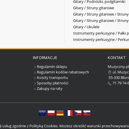
Gitary / Podnóżki, podgitarniki
Gitary / Struny gitarowe
Gitary / Struny gitarowe / Strun
Gitary / Struny gitarowe / Strun
Gitary / Ukulele
Instrumenty perkusyjne / Pałki p
Instrumenty perkusyjne / Perkus
INFORMACJE
KONTAKT
Regulamin sklepu
Muzyczny.p
Regulamin kodów rabatowych
ul. Muzyc
Koszty transportu
55-330 Błoni
Sposoby płatności
71 79 74 
Zakupy na raty
cji usług zgodnie z Polityką Cookies. Możesz określić warunki przechowywan