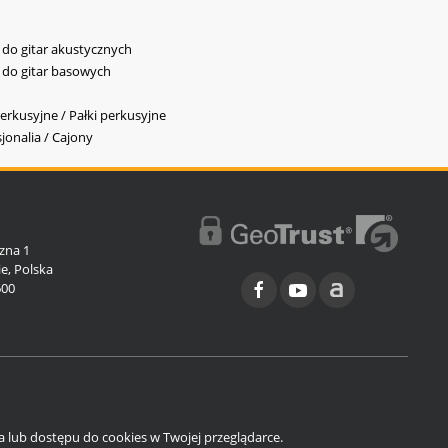
y do gitar akustycznych
y do gitar basowych
erkusyjne / Pałki perkusyjne
jonalia / Cajony
l
zna 1
e, Polska
600
ia lub dostępu do cookies w Twojej przeglądarce.