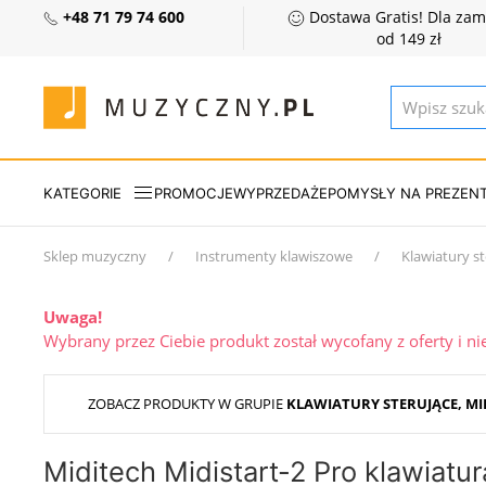
+48 71 79 74 600
Dostawa Gratis! Dla za
od 149 zł
KATEGORIE
PROMOCJE
WYPRZEDAŻE
POMYSŁY NA PREZEN
Sklep muzyczny
Instrumenty klawiszowe
Klawiatury st
Uwaga!
Wybrany przez Ciebie produkt został wycofany z oferty i n
ZOBACZ PRODUKTY W GRUPIE
KLAWIATURY STERUJĄCE, MI
Miditech Midistart-2 Pro klawiatur