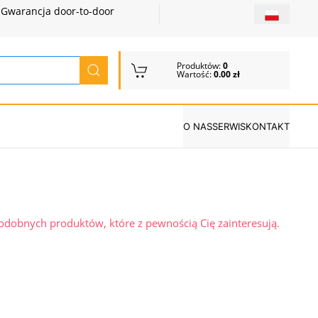
Gwarancja door-to-door
Produktów:
0
Wartość:
0.00 zł
O NAS
SERWIS
KONTAKT
podobnych produktów, które z pewnością Cię zainteresują.