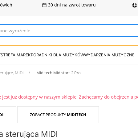
mówień
30 dni na zwrot towaru
T
STREFA MAREK
PORADNIKI DLA MUZYKÓW
WYDARZENIA MUZYCZNE
erujące, MIDI
Miditech Midistart-2 Pro
ie jest już dostępny w naszym sklepie. Zachęcamy do obejrzenia 
DI
ZOBACZ PRODUKTY
MIDITECH
a sterująca MIDI