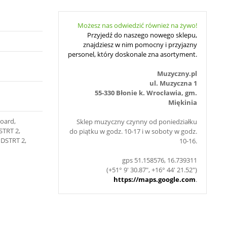
Możesz nas odwiedzić również na żywo!
Przyjedź do naszego nowego sklepu,
znajdziesz w nim pomocny i przyjazny
personel, który doskonale zna asortyment.
Muzyczny.pl
ul. Muzyczna 1
55-330 Błonie k. Wrocławia, gm.
Miękinia
board,
Sklep muzyczny czynny od poniedziałku
STRT 2,
do piątku w godz. 10-17 i w soboty w godz.
IDSTRT 2,
10-16.
gps 51.158576, 16.739311
(+51° 9' 30.87", +16° 44' 21.52")
https://maps.google.com
.