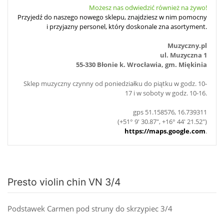
Możesz nas odwiedzić również na żywo!
Przyjedź do naszego nowego sklepu, znajdziesz w nim pomocny
i przyjazny personel, który doskonale zna asortyment.
Muzyczny.pl
ul. Muzyczna 1
55-330 Błonie k. Wrocławia, gm. Miękinia
Sklep muzyczny czynny od poniedziałku do piątku w godz. 10-
17 i w soboty w godz. 10-16.
gps 51.158576, 16.739311
(+51° 9' 30.87", +16° 44' 21.52")
https://maps.google.com
.
Presto violin chin VN 3/4
Podstawek Carmen pod struny do skrzypiec 3/4