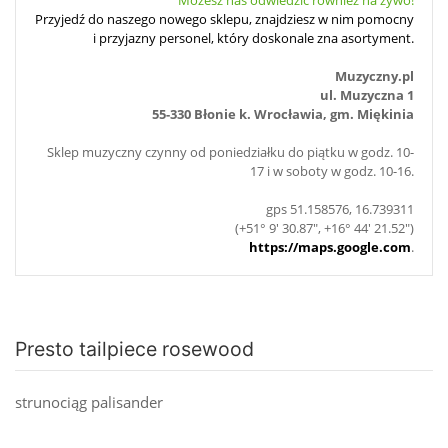
Przyjedź do naszego nowego sklepu, znajdziesz w nim pomocny
i przyjazny personel, który doskonale zna asortyment.
Muzyczny.pl
ul. Muzyczna 1
55-330 Błonie k. Wrocławia, gm. Miękinia
Sklep muzyczny czynny od poniedziałku do piątku w godz. 10-
17 i w soboty w godz. 10-16.
gps 51.158576, 16.739311
(+51° 9' 30.87", +16° 44' 21.52")
https://maps.google.com
.
Presto tailpiece rosewood
strunociąg palisander