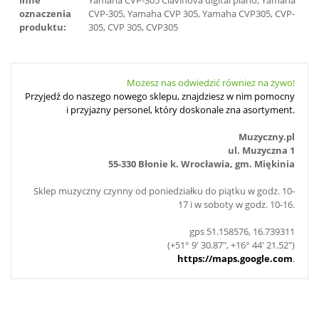
Inne
Yamaha CVP-305 Clavinova digital piano, Yamaha
oznaczenia
CVP-305, Yamaha CVP 305, Yamaha CVP305, CVP-
produktu:
305, CVP 305, CVP305
Możesz nas odwiedzić również na żywo!
Przyjedź do naszego nowego sklepu, znajdziesz w nim pomocny
i przyjazny personel, który doskonale zna asortyment.
Muzyczny.pl
ul. Muzyczna 1
55-330 Błonie k. Wrocławia, gm. Miękinia
Sklep muzyczny czynny od poniedziałku do piątku w godz. 10-
17 i w soboty w godz. 10-16.
gps 51.158576, 16.739311
(+51° 9' 30.87", +16° 44' 21.52")
https://maps.google.com
.