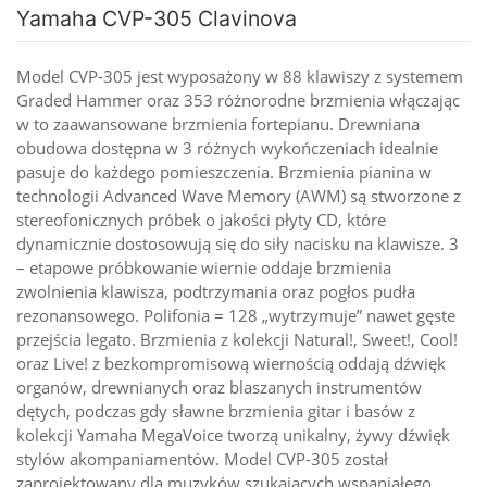
Yamaha CVP-305 Clavinova
Model CVP-305 jest wyposażony w 88 klawiszy z systemem
Graded Hammer oraz 353 różnorodne brzmienia włączając
w to zaawansowane brzmienia fortepianu. Drewniana
obudowa dostępna w 3 różnych wykończeniach idealnie
pasuje do każdego pomieszczenia. Brzmienia pianina w
technologii Advanced Wave Memory (AWM) są stworzone z
stereofonicznych próbek o jakości płyty CD, które
dynamicznie dostosowują się do siły nacisku na klawisze. 3
– etapowe próbkowanie wiernie oddaje brzmienia
zwolnienia klawisza, podtrzymania oraz pogłos pudła
rezonansowego. Polifonia = 128 „wytrzymuje” nawet gęste
przejścia legato. Brzmienia z kolekcji Natural!, Sweet!, Cool!
oraz Live! z bezkompromisową wiernością oddają dźwięk
organów, drewnianych oraz blaszanych instrumentów
dętych, podczas gdy sławne brzmienia gitar i basów z
kolekcji Yamaha MegaVoice tworzą unikalny, żywy dźwięk
stylów akompaniamentów. Model CVP-305 został
zaprojektowany dla muzyków szukających wspaniałego