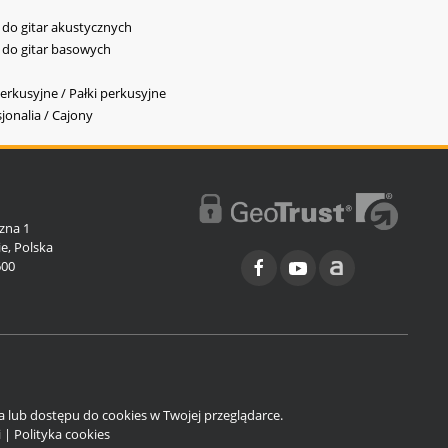
y do gitar akustycznych
y do gitar basowych
erkusyjne / Pałki perkusyjne
jonalia / Cajony
l
zna 1
e, Polska
600
ia lub dostępu do cookies w Twojej przeglądarce.
i
|
Polityka cookies