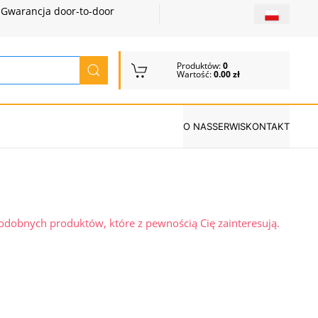
Gwarancja door-to-door
Produktów:
0
Wartość:
0.00 zł
O NAS
SERWIS
KONTAKT
podobnych produktów, które z pewnością Cię zainteresują.