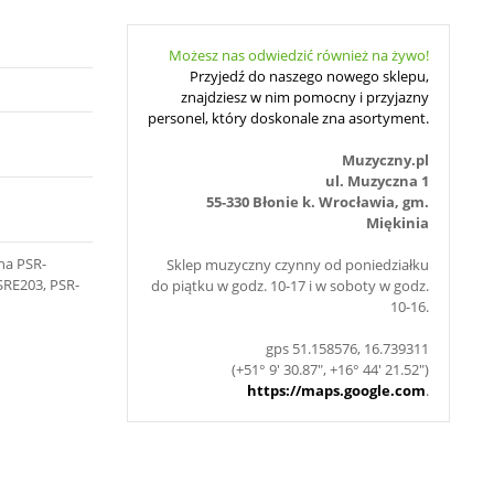
Możesz nas odwiedzić również na żywo!
Przyjedź do naszego nowego sklepu,
znajdziesz w nim pomocny i przyjazny
personel, który doskonale zna asortyment.
Muzyczny.pl
ul. Muzyczna 1
55-330 Błonie k. Wrocławia, gm.
Miękinia
ha PSR-
Sklep muzyczny czynny od poniedziałku
SRE203, PSR-
do piątku w godz. 10-17 i w soboty w godz.
10-16.
gps 51.158576, 16.739311
(+51° 9' 30.87", +16° 44' 21.52")
https://maps.google.com
.