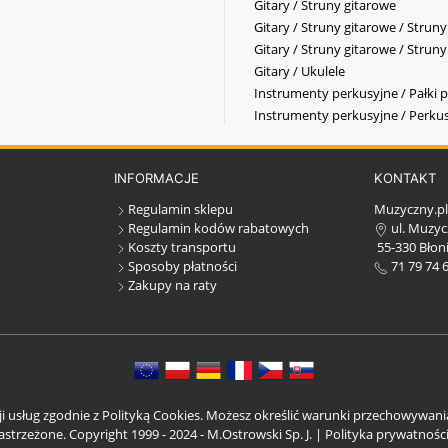
Gitary / Struny gitarowe
Gitary / Struny gitarowe / Strun
Gitary / Struny gitarowe / Strun
Gitary / Ukulele
Instrumenty perkusyjne / Pałki p
Instrumenty perkusyjne / Perkus
INFORMACJE
KONTAKT
Regulamin sklepu
Muzyczny.p
Regulamin kodów rabatowych
ul. Muzyc
Koszty transportu
55-330 Błoni
Sposoby płatności
71 79 74 
Zakupy na raty
cji usług zgodnie z Polityką Cookies. Możesz określić warunki przechowywan
strzeżone. Copyright 1999 - 2024 - M.Ostrowski Sp. J. |
Polityka prywatnośc