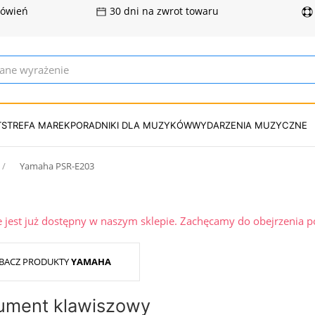
mówień
30 dni na zwrot towaru
T
STREFA MAREK
PORADNIKI DLA MUZYKÓW
WYDARZENIA MUZYCZNE
Yamaha PSR-E203
ie jest już dostępny w naszym sklepie. Zachęcamy do obejrzenia 
BACZ PRODUKTY
YAMAHA
ument klawiszowy