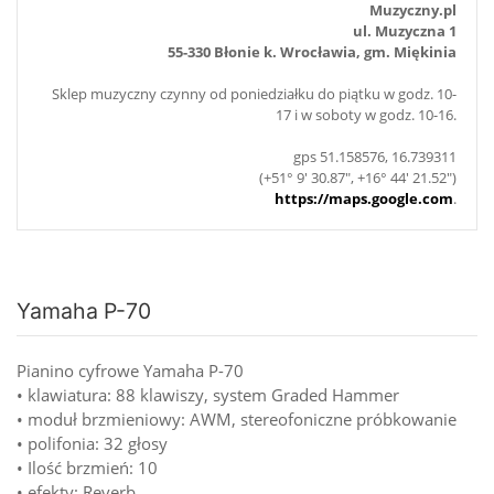
Muzyczny.pl
ul. Muzyczna 1
55-330 Błonie k. Wrocławia, gm. Miękinia
Sklep muzyczny czynny od poniedziałku do piątku w godz. 10-
17 i w soboty w godz. 10-16.
gps 51.158576, 16.739311
(+51° 9' 30.87", +16° 44' 21.52")
https://maps.google.com
.
Yamaha P-70
Pianino cyfrowe Yamaha P-70
• klawiatura: 88 klawiszy, system Graded Hammer
• moduł brzmieniowy: AWM, stereofoniczne próbkowanie
• polifonia: 32 głosy
• Ilość brzmień: 10
• efekty: Reverb