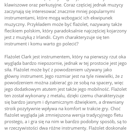
klawiszowe oraz perkusyjne. Coraz częściej jednak muzycy
zaczynają się interesować znacznie mniej popularnymi
instrumentami, które mogą wzbogacić ich ekwipunek
muzyczny. Przykładem może być flażolet, nazywany także
flecikiem polskim, który paradoksalnie najczęściej kojarzony
jest z muzyką z Irlandii. Czym charakteryzuje się ten
instrument i komu warto go polecić?
Flażolet Clark jest instrumentem, który na pierwszy rzut oka
wygląda bardzo niepozornie, jednak w tej prostocie jest jego
siła. Flażolet może być z powodzeniem używany jako
główny instrument. Jego rozmiar jest na tyle niewielki, że z
powodzeniem można zabierać go ze sobą na spacery, więc
jego dodatkowym atutem jest także jego mobilność. Flażolet
ten został wykonany z metalu, dzięki czemu charakteryzuje
się bardzo jasnym i dynamicznym dźwiękiem, a drewniany
stroik pozytywnie wpływa na komfort w trakcie gry. Choć
flażolet wygląda jak zmniejszona wersja tradycyjnego fletu
prostego, a i gra się na nim w bardzo podobny sposób, są to
w rzeczywistości dwa różne instrumenty. Flażolet doskonale