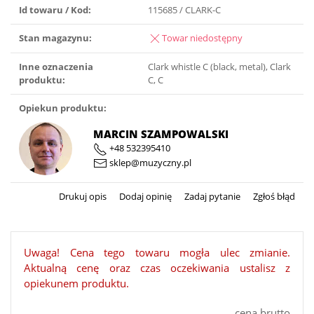
Id towaru / Kod:
115685 / CLARK-C
Stan magazynu:
Towar niedostępny
Inne oznaczenia
Clark whistle C (black, metal), Clark
produktu:
C, C
Opiekun produktu:
MARCIN SZAMPOWALSKI
+48 532395410
sklep@muzyczny.pl
Drukuj opis
Dodaj opinię
Zadaj pytanie
Zgłoś błąd
Uwaga! Cena tego towaru mogła ulec zmianie.
Aktualną cenę oraz czas oczekiwania ustalisz z
opiekunem produktu.
cena brutto