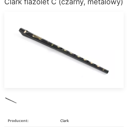
Clark flażolet C (czarny, metalowy)
Producent:
Clark