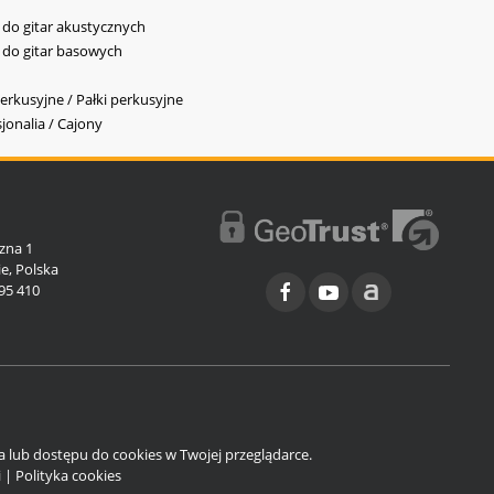
y do gitar akustycznych
y do gitar basowych
erkusyjne / Pałki perkusyjne
jonalia / Cajony
l
zna 1
e, Polska
95 410
ia lub dostępu do cookies w Twojej przeglądarce.
i
|
Polityka cookies