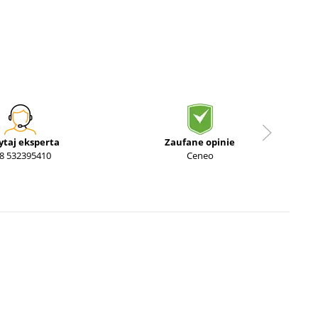
ytaj eksperta
Zaufane opinie
8 532395410
Ceneo