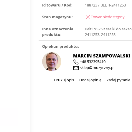
Id towaru / Kod:
188723 / BELTI-2411253
Stan magazynu:
Towar niedostępny
Inne oznaczenia
Belti NS25R szelki do sakso
produktu:
2411253, 2411253
Opiekun produktu:
MARCIN SZAMPOWALSKI
+48 532395410
sklep@muzyczny.pl
Drukuj opis
Dodaj opinię
Zadaj pytanie