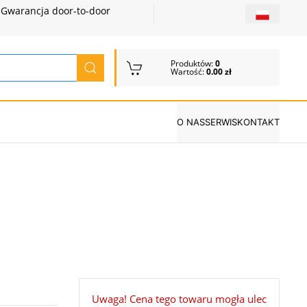
Gwarancja door-to-door
Produktów:
0
Wartość:
0.00 zł
O NAS
SERWIS
KONTAKT
Uwaga! Cena tego towaru mogła ulec