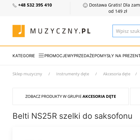
+48 532 395 410
Dostawa Gratis! Dla za
od 149 zł
KATEGORIE
PROMOCJE
WYPRZEDAŻE
POMYSŁY NA PREZEN
Sklep muzyczny
Instrumenty dęte
Akcesoria dęte
ZOBACZ PRODUKTY W GRUPIE
AKCESORIA DĘTE
Belti NS25R szelki do saksofonu