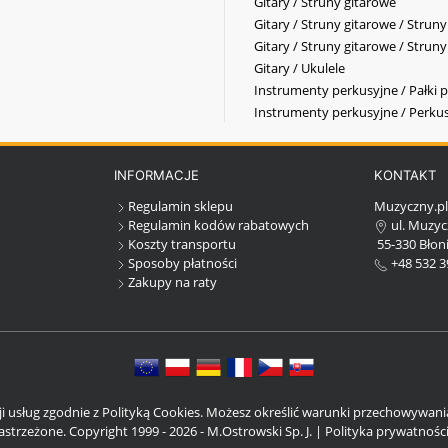
Gitary / Struny gitarowe
Gitary / Struny gitarowe / Strun
Gitary / Struny gitarowe / Strun
Gitary / Ukulele
Instrumenty perkusyjne / Pałki p
Instrumenty perkusyjne / Perkus
INFORMACJE
KONTAKT
Regulamin sklepu
Muzyczny.p
Regulamin kodów rabatowych
ul. Muzyc
Koszty transportu
55-330 Błoni
Sposoby płatności
+48 532 3
Zakupy na raty
cji usług zgodnie z Polityką Cookies. Możesz określić warunki przechowywan
strzeżone. Copyright 1999 - 2026 - M.Ostrowski Sp. J. |
Polityka prywatnośc