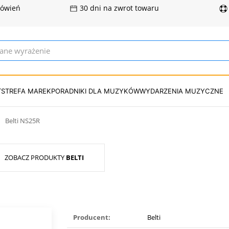
mówień
30 dni na zwrot towaru
T
STREFA MAREK
PORADNIKI DLA MUZYKÓW
WYDARZENIA MUZYCZNE
Belti NS25R
ZOBACZ PRODUKTY
BELTI
Producent:
Belti