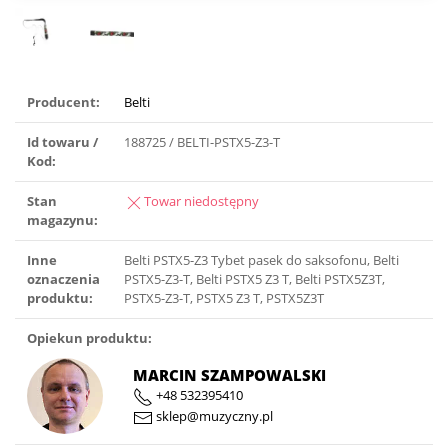
Producent:
Belti
Id towaru /
188725 / BELTI-PSTX5-Z3-T
Kod:
Stan
Towar niedostępny
magazynu:
Inne
Belti PSTX5-Z3 Tybet pasek do saksofonu, Belti
oznaczenia
PSTX5-Z3-T, Belti PSTX5 Z3 T, Belti PSTX5Z3T,
produktu:
PSTX5-Z3-T, PSTX5 Z3 T, PSTX5Z3T
Opiekun produktu:
MARCIN SZAMPOWALSKI
+48 532395410
sklep@muzyczny.pl