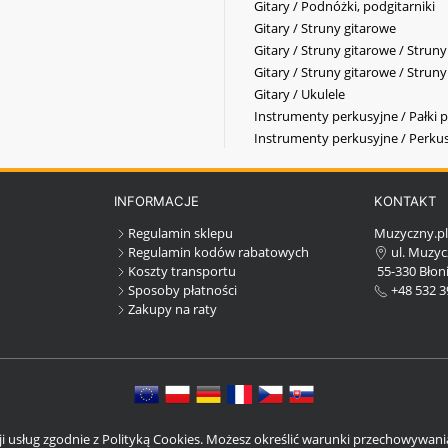
Gitary / Podnóżki, podgitarniki
Gitary / Struny gitarowe
Gitary / Struny gitarowe / Strun
Gitary / Struny gitarowe / Strun
Gitary / Ukulele
Instrumenty perkusyjne / Pałki p
Instrumenty perkusyjne / Perkus
INFORMACJE
KONTAKT
Regulamin sklepu
Muzyczny.p
Regulamin kodów rabatowych
ul. Muzyc
Koszty transportu
55-330 Błoni
Sposoby płatności
+48 532 3
Zakupy na raty
cji usług zgodnie z Polityką Cookies. Możesz określić warunki przechowywan