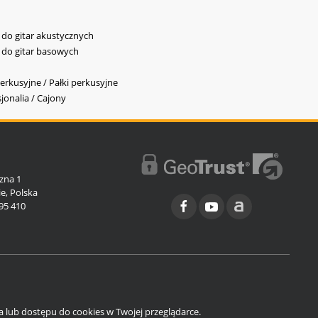
y do gitar akustycznych
y do gitar basowych
erkusyjne / Pałki perkusyjne
jonalia / Cajony
l
zna 1
e, Polska
95 410
ia lub dostępu do cookies w Twojej przeglądarce.