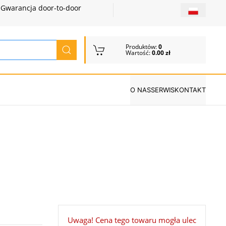
Gwarancja door-to-door
Produktów:
0
Wartość:
0.00 zł
O NAS
SERWIS
KONTAKT
Uwaga! Cena tego towaru mogła ulec