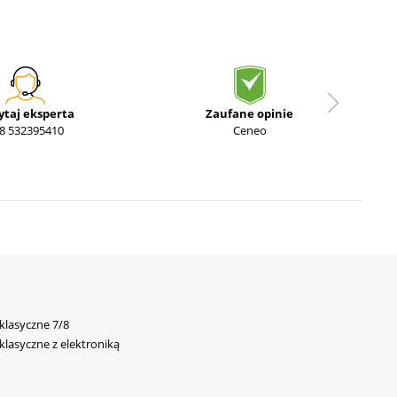
ytaj eksperta
Zaufane opinie
8 532395410
Ceneo
 klasyczne 7/8
 klasyczne z elektroniką