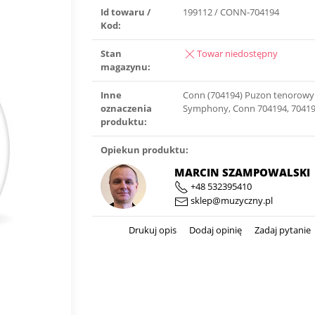
Id towaru /
199112 / CONN-704194
Kod:
Stan
Towar niedostępny
magazynu:
Inne
Conn (704194) Puzon tenorow
oznaczenia
Symphony, Conn 704194, 7041
produktu:
Opiekun produktu:
MARCIN SZAMPOWALSKI
+48 532395410
sklep@muzyczny.pl
Drukuj opis
Dodaj opinię
Zadaj pytanie