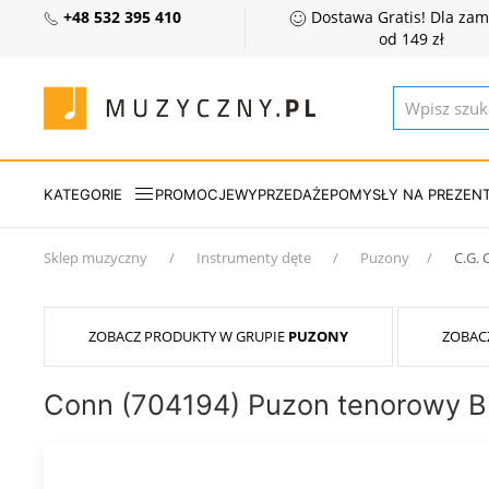
+48 532 395 410
Dostawa Gratis! Dla za
od 149 zł
KATEGORIE
PROMOCJE
WYPRZEDAŻE
POMYSŁY NA PREZEN
Sklep muzyczny
Instrumenty dęte
Puzony
C.G.
ZOBACZ PRODUKTY W GRUPIE
PUZONY
ZOBAC
Conn (704194) Puzon tenorowy 