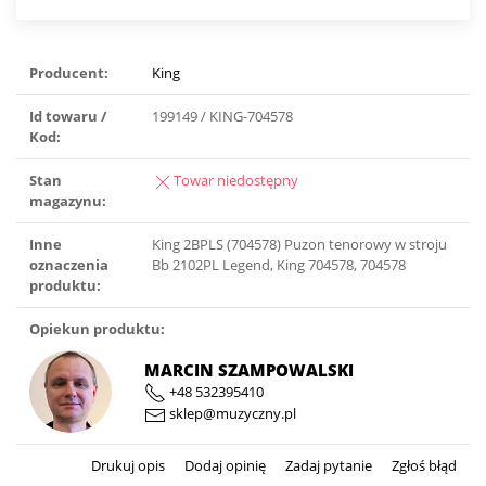
Producent:
King
Id towaru /
199149 / KING-704578
Kod:
Stan
Towar niedostępny
magazynu:
Inne
King 2BPLS (704578) Puzon tenorowy w stroju
oznaczenia
Bb 2102PL Legend, King 704578, 704578
produktu:
Opiekun produktu:
MARCIN SZAMPOWALSKI
+48 532395410
sklep@muzyczny.pl
Drukuj opis
Dodaj opinię
Zadaj pytanie
Zgłoś błąd