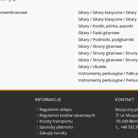
elkomembranowe
Gitary / Gitary klasyczne / Gitary
Gitary / Gitary klasyczne / Gitary
Gitary / Kostki, piórka, pazurki
Gitary / Paski gitarowe
Gitary / Podnóżki, podgitarniki
Gitary / Struny gitarowe
Gitary / Struny gitarowe / Strun
Gitary / Struny gitarowe / Strun
Gitary / Ukulele
Instrumenty perkusyjne / Pałki p
Instrumenty perkusyjne / Perkus
INFORMACJE
KONTAKT
Regulamin sklepu
Muzyczny.p
Regulamin kodów rabatowych
ul. Muzyc
Koszty transportu
55-330 Błoni
Sposoby płatności
+48 532 3
Zakupy na raty