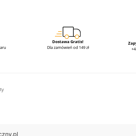
Dostawa Gratis!
Zap
waru
Dla zamówień od 149 zł
+4
ty
czny.pl