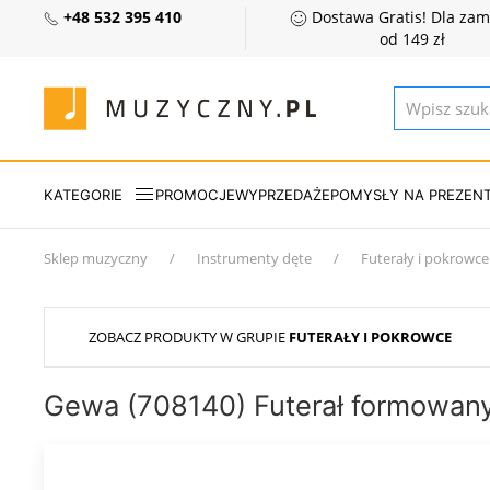
+48 532 395 410
Dostawa Gratis! Dla za
od 149 zł
KATEGORIE
PROMOCJE
WYPRZEDAŻE
POMYSŁY NA PREZEN
Sklep muzyczny
Instrumenty dęte
Futerały i pokrowce
ZOBACZ PRODUKTY W GRUPIE
FUTERAŁY I POKROWCE
Gewa (708140) Futerał formowany