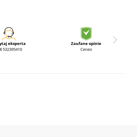
ytaj eksperta
Zaufane opinie
8 532395410
Ceneo