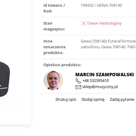
Id towaru /
199432 / GEWA-708140
Kod:
Stan
Towar niedostępny
magazynu:
Inne
Gewa (708140) Futerał formow
oznaczenia
saksofonu, Gewa 708140, 7081
produktu:
Opiekun produktu:
MARCIN SZAMPOWALSKI
+48 532395410
sklep@muzyczny.pl
Drukuj opis
Dodaj opinię
Zadaj pytanie