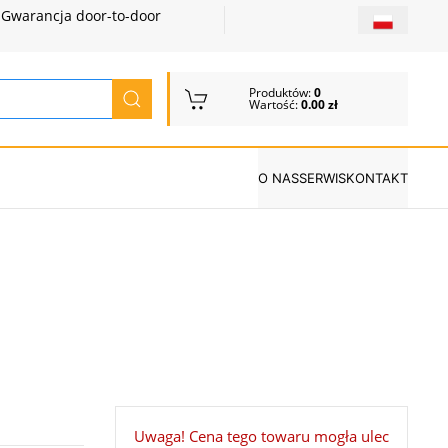
Gwarancja door-to-door
Produktów:
0
Wartość:
0.00 zł
O NAS
SERWIS
KONTAKT
Uwaga! Cena tego towaru mogła ulec