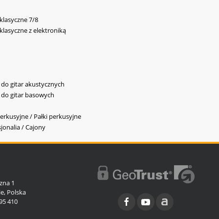
 klasyczne 7/8
 klasyczne z elektroniką
y do gitar akustycznych
y do gitar basowych
erkusyjne / Pałki perkusyjne
jonalia / Cajony
l
zna 1
e, Polska
95 410