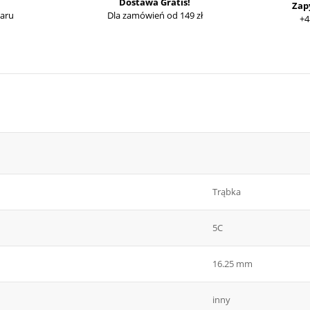
Dostawa Gratis!
Zap
waru
Dla zamówień od 149 zł
+4
Trąbka
5C
16.25 mm
inny