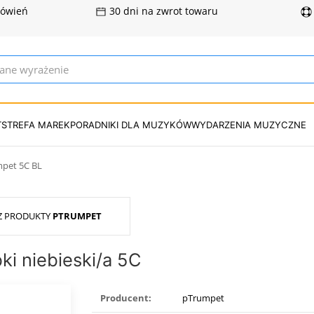
mówień
30 dni na zwrot towaru
T
STREFA MAREK
PORADNIKI DLA MUZYKÓW
WYDARZENIA MUZYCZNE
pet 5C BL
Z PRODUKTY
PTRUMPET
ki niebieski/a 5C
Producent:
pTrumpet