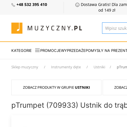
+48 532 395 410
Dostawa Gratis! Dla za
od 149 zł
KATEGORIE
PROMOCJE
WYPRZEDAŻE
POMYSŁY NA PREZEN
Sklep muzyczny
Instrumenty dęte
Ustniki
pTrum
ZOBACZ PRODUKTY W GRUPIE
USTNIKI
ZOBAC
pTrumpet (709933) Ustnik do trąb