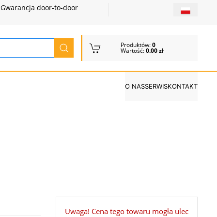
Gwarancja door-to-door
Produktów:
0
Wartość:
0.00 zł
O NAS
SERWIS
KONTAKT
Uwaga! Cena tego towaru mogła ulec