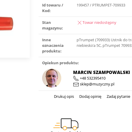
Id towaru /
199457 / PTRUMPET-709933
Kod:
Stan
Towar niedostępny
magazynu:
Inne
pTrumpet (709933) Ustnik do tr
oznaczenia
niebieski/a 5C, pTrumpet 70993
produktu:
Opiekun produktu:
MARCIN SZAMPOWALSKI
+48 532395410
sklep@muzyczny.pl
Drukuj opis
Dodaj opinię
Zadaj pytanie