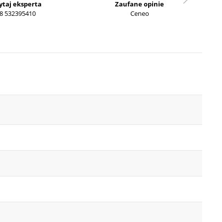
ytaj eksperta
Zaufane opinie
8 532395410
Ceneo