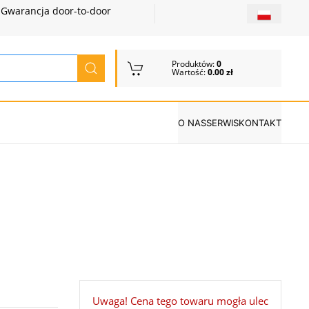
Gwarancja door-to-door
Produktów:
0
Wartość:
0.00 zł
O NAS
SERWIS
KONTAKT
Uwaga! Cena tego towaru mogła ulec