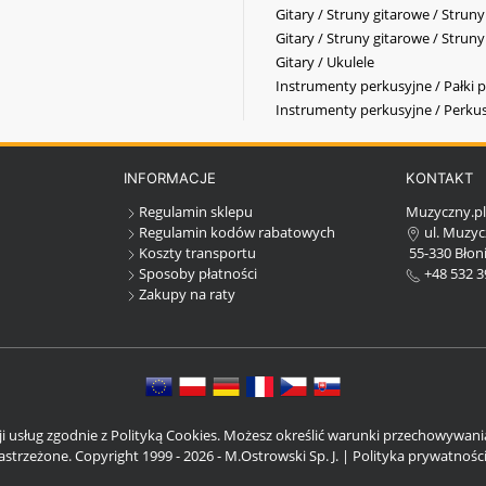
Gitary / Struny gitarowe / Strun
Gitary / Struny gitarowe / Strun
Gitary / Ukulele
Instrumenty perkusyjne / Pałki p
Instrumenty perkusyjne / Perkus
INFORMACJE
KONTAKT
Regulamin sklepu
Muzyczny.p
Regulamin kodów rabatowych
ul. Muzyc
Koszty transportu
55-330 Błoni
Sposoby płatności
+48 532 3
Zakupy na raty
cji usług zgodnie z Polityką Cookies. Możesz określić warunki przechowywan
strzeżone. Copyright 1999 - 2026 - M.Ostrowski Sp. J. |
Polityka prywatnośc