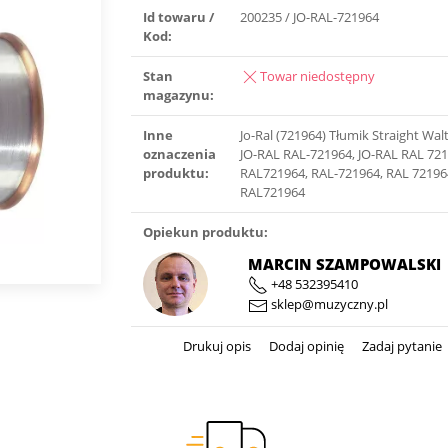
Id towaru /
200235 / JO-RAL-721964
Kod:
Stan
Towar niedostępny
magazynu:
Inne
Jo-Ral (721964) Tłumik Straight Wal
oznaczenia
JO-RAL RAL-721964, JO-RAL RAL 721
produktu:
RAL721964, RAL-721964, RAL 72196
RAL721964
Opiekun produktu:
MARCIN SZAMPOWALSKI
+48 532395410
sklep@muzyczny.pl
Drukuj opis
Dodaj opinię
Zadaj pytanie