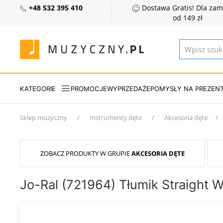
+48 532 395 410
Dostawa Gratis! Dla za
od 149 zł
KATEGORIE
PROMOCJE
WYPRZEDAŻE
POMYSŁY NA PREZEN
Sklep muzyczny
Instrumenty dęte
Akcesoria dęte
ZOBACZ PRODUKTY W GRUPIE
AKCESORIA DĘTE
Jo-Ral (721964) Tłumik Straight W