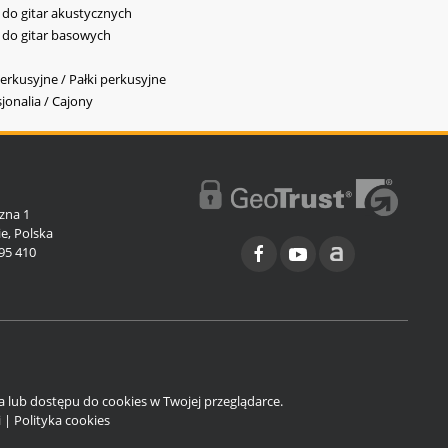
y do gitar akustycznych
y do gitar basowych
erkusyjne / Pałki perkusyjne
jonalia / Cajony
l
zna 1
e, Polska
95 410
ia lub dostępu do cookies w Twojej przeglądarce.
i
|
Polityka cookies