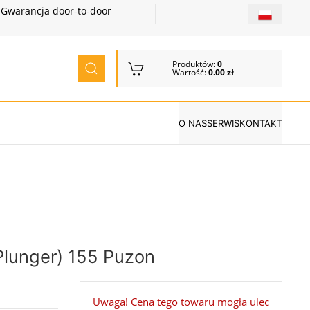
Gwarancja door-to-door
Produktów:
0
Wartość:
0.00 zł
O NAS
SERWIS
KONTAKT
Plunger) 155 Puzon
Uwaga! Cena tego towaru mogła ulec