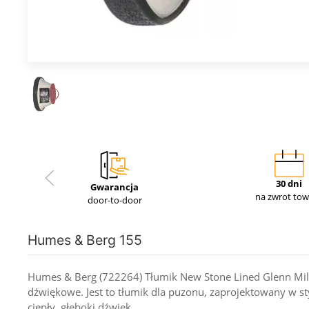
30 dni
Gwarancja
na zwrot to
door-to-door
Humes & Berg 155
Humes & Berg (722264) Tłumik New Stone Lined Glenn Mill
dźwiękowe. Jest to tłumik dla puzonu, zaprojektowany w st
ciepły, głęboki dźwięk.