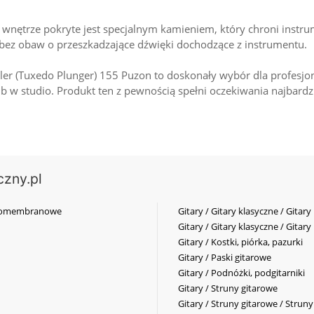
o wnętrze pokryte jest specjalnym kamieniem, który chroni instr
, bez obaw o przeszkadzające dźwięki dochodzące z instrumentu.
er (Tuxedo Plunger) 155 Puzon to doskonały wybór dla profesjon
ub w studio. Produkt ten z pewnością spełni oczekiwania najbar
czny.pl
elkomembranowe
Gitary / Gitary klasyczne / Gitary
Gitary / Gitary klasyczne / Gitary
Gitary / Kostki, piórka, pazurki
Gitary / Paski gitarowe
Gitary / Podnóżki, podgitarniki
Gitary / Struny gitarowe
Gitary / Struny gitarowe / Strun