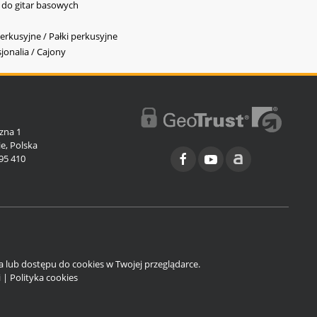
y do gitar basowych
erkusyjne / Pałki perkusyjne
jonalia / Cajony
l
zna 1
e, Polska
95 410
ia lub dostępu do cookies w Twojej przeglądarce.
i
|
Polityka cookies