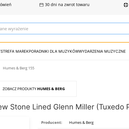
mówień
30 dni na zwrot towaru
T
STREFA MAREK
PORADNIKI DLA MUZYKÓW
WYDARZENIA MUZYCZNE
Humes & Berg 155
ZOBACZ PRODUKTY
HUMES & BERG
w Stone Lined Glenn Miller (Tuxedo 
Producent:
Humes & Berg