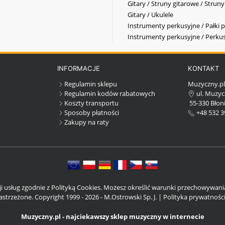
Gitary / Struny gitarowe / Strun
Gitary / Ukulele
Instrumenty perkusyjne / Pałki p
Instrumenty perkusyjne / Perkus
INFORMACJE
KONTAKT
Regulamin sklepu
Muzyczny.p
Regulamin kodów rabatowych
ul. Muzyc
Koszty transportu
55-330 Błoni
Sposoby płatności
+48 532 3
Zakupy na raty
cji usług zgodnie z Polityką Cookies. Możesz określić warunki przechowywan
strzeżone. Copyright 1999 - 2026 - M.Ostrowski Sp. J. |
Polityka prywatnośc
Muzyczny.pl - najciekawszy sklep muzyczny w internecie