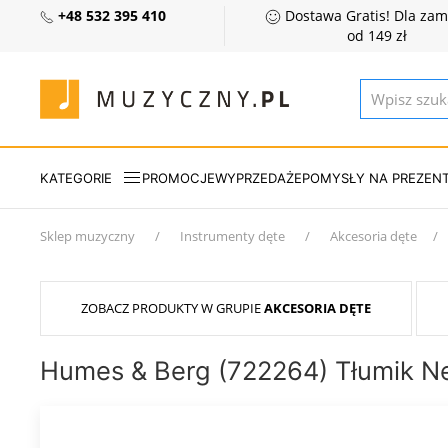
+48 532 395 410
Dostawa Gratis! Dla za
od 149 zł
KATEGORIE
PROMOCJE
WYPRZEDAŻE
POMYSŁY NA PREZEN
Sklep muzyczny
Instrumenty dęte
Akcesoria dęte
ZOBACZ PRODUKTY W GRUPIE
AKCESORIA DĘTE
Humes & Berg (722264) Tłumik Ne