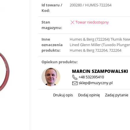
Id towaru /
200280 / HUMES-722264
Kod:
Stan
Towar niedostępny
magazynu:
Inne
Humes & Berg (722264) Tłumik Ne
oznaczenia
Lined Glenn Miller (Tuxedo Plunger
produktu:
Humes & Berg 722264, 722264
Opiekun produktu:
MARCIN SZAMPOWALSKI
+48 532395410
sklep@muzyczny.pl
Drukuj opis
Dodaj opinię
Zadaj pytanie