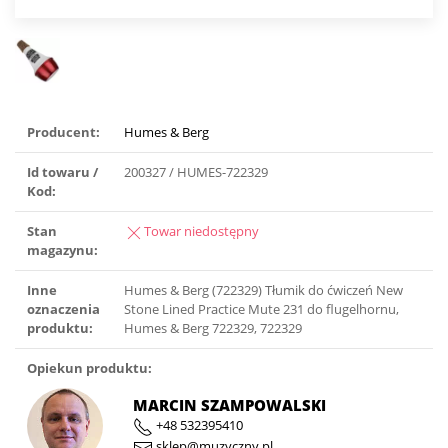
Producent:
Humes & Berg
Id towaru /
200327 / HUMES-722329
Kod:
Stan
Towar niedostępny
magazynu:
Inne
Humes & Berg (722329) Tłumik do ćwiczeń New
oznaczenia
Stone Lined Practice Mute 231 do flugelhornu,
produktu:
Humes & Berg 722329, 722329
Opiekun produktu:
MARCIN SZAMPOWALSKI
+48 532395410
sklep@muzyczny.pl