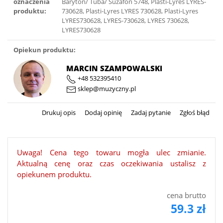
oznaczenia
Baryton/ Tuba/ Suzafon 5748, Plasti-Lyres LYRES-
produktu:
730628, Plasti-Lyres LYRES 730628, Plasti-Lyres
LYRES730628, LYRES-730628, LYRES 730628,
LYRES730628
Opiekun produktu:
MARCIN SZAMPOWALSKI
+48 532395410
sklep@muzyczny.pl
Drukuj opis
Dodaj opinię
Zadaj pytanie
Zgłoś błąd
Uwaga! Cena tego towaru mogła ulec zmianie.
Aktualną cenę oraz czas oczekiwania ustalisz z
opiekunem produktu.
cena brutto
59.3 zł