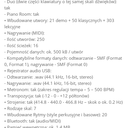
- Duo (dwie części klawiatury o tej samej skali dźwięków):
tak
- Piano Room: tak
• Wbudowane utwory: 21 demo + 50 klasycznych + 303
lekcyjne
• Nagrywanie (MIDI):
- Ilość utworów: 250
- Ilość ścieżek: 16
- Pojemność danych: ok. 500 kB / utwór
- Kompatybilne formaty danych: odtwarzanie - SMF (Format
0, Format 1), nagrywanie - SMF (Format 0)
• Rejestrator audio USB:
- Odtwarzanie: .wav (44.1 kHz, 16-bit, stereo)
- Nagrywanie: .wav (44.1 kHz, 16-bit, stereo)
• Metronom: tak (zakres regulacji tempa – 5 – 500 BPM)
• Transpozycja: tak (-12 - 0 - +12 półtonów)
• Strojenie: tak (414.8 - 440.0 - 466.8 Hz – skok o ok. 0.2 Hz)
• Rodzaje skal: 7
• Wbudowane Rytmy (style perkusyjne i basowe): 20
• Bluetooth: tak (audio/MIDI)
• Pamięć wewnętrzna: ok. 1,4 MB