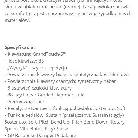
słoniową (białe) oraz heban (czarne). Taka powłoka sprawia,
że komfort gry jest znacznie wyższy niż w przypadku innych
materiałów.
Specyfikacja:
• Klawiatura: GrandTouch-S™
- Ilość klawiszy: 88
- „Wymyk” – szybka repetycja
- Powierzchnia klawiszy białych: syntetyczna kość słoniowa
- Powierzchnia klawiszy czarnych: syntetyczny heban
- 6 ustawień czułości klawiatury
- 88-key Linear Graded Hammers: nie
- Przeciwwaga: nie
• Pedały: 3 - Damper z funkcją półpedału, Sostenuto, Soft
• Funkcje pedałów: Sustain (przełączany), Sustain (ciągły),
Sostenuto, Soft, Pitch Bend Up, Pitch Bend Down, Rotary
Speed, Vibe Rotor, Play/Pause
• GP Response Damper Pedal: nie