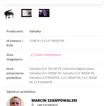
Producent:
Yamaha
Id towaru /
219874 / Y-CLP-765GP-PE
Kod:
Stan
Towar niedostępny
magazynu:
Inne
Yamaha CLP 765 GP PE Clavinova digital piano,
oznaczenia
Yamaha CLP-765GP-PE, Yamaha CLP 765GP PE,
produktu:
Yamaha CLP765GPPE, CLP-765GP-PE, CLP 765GP
PE, CLP765GPPE
Opiekun produktu:
MARCIN SZAMPOWALSKI
+48 532395410