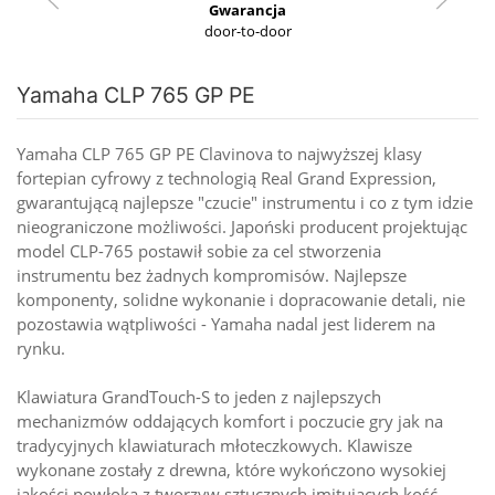
Gwarancja
door-to-door
Yamaha CLP 765 GP PE
Yamaha CLP 765 GP PE Clavinova to najwyższej klasy
fortepian cyfrowy z technologią Real Grand Expression,
gwarantującą najlepsze "czucie" instrumentu i co z tym idzie
nieograniczone możliwości. Japoński producent projektując
model CLP-765 postawił sobie za cel stworzenia
instrumentu bez żadnych kompromisów. Najlepsze
komponenty, solidne wykonanie i dopracowanie detali, nie
pozostawia wątpliwości - Yamaha nadal jest liderem na
rynku.
Klawiatura GrandTouch-S to jeden z najlepszych
mechanizmów oddających komfort i poczucie gry jak na
tradycyjnych klawiaturach młoteczkowych. Klawisze
wykonane zostały z drewna, które wykończono wysokiej
jakości powłoką z tworzyw sztucznych imitujących kość