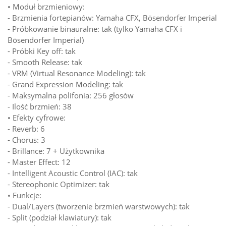
• Moduł brzmieniowy:
- Brzmienia fortepianów: Yamaha CFX, Bösendorfer Imperial
- Próbkowanie binauralne: tak (tylko Yamaha CFX i
Bösendorfer Imperial)
- Próbki Key off: tak
- Smooth Release: tak
- VRM (Virtual Resonance Modeling): tak
- Grand Expression Modeling: tak
- Maksymalna polifonia: 256 głosów
- Ilość brzmień: 38
• Efekty cyfrowe:
- Reverb: 6
- Chorus: 3
- Brillance: 7 + Użytkownika
- Master Effect: 12
- Intelligent Acoustic Control (IAC): tak
- Stereophonic Optimizer: tak
• Funkcje:
- Dual/Layers (tworzenie brzmień warstwowych): tak
- Split (podział klawiatury): tak