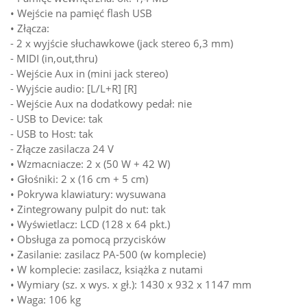
• Wejście na pamięć flash USB
• Złącza:
- 2 x wyjście słuchawkowe (jack stereo 6,3 mm)
- MIDI (in,out,thru)
- Wejście Aux in (mini jack stereo)
- Wyjście audio: [L/L+R] [R]
- Wejście Aux na dodatkowy pedał: nie
- USB to Device: tak
- USB to Host: tak
- Złącze zasilacza 24 V
• Wzmacniacze: 2 x (50 W + 42 W)
• Głośniki: 2 x (16 cm + 5 cm)
• Pokrywa klawiatury: wysuwana
• Zintegrowany pulpit do nut: tak
• Wyświetlacz: LCD (128 x 64 pkt.)
• Obsługa za pomocą przycisków
• Zasilanie: zasilacz PA-500 (w komplecie)
• W komplecie: zasilacz, książka z nutami
• Wymiary (sz. x wys. x gł.): 1430 x 932 x 1147 mm
• Waga: 106 kg