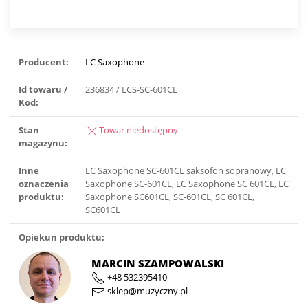
Producent:
LC Saxophone
Id towaru /
236834 / LCS-SC-601CL
Kod:
Stan
Towar niedostępny
magazynu:
Inne
LC Saxophone SC-601CL saksofon sopranowy, LC
oznaczenia
Saxophone SC-601CL, LC Saxophone SC 601CL, LC
produktu:
Saxophone SC601CL, SC-601CL, SC 601CL,
SC601CL
Opiekun produktu:
MARCIN SZAMPOWALSKI
+48 532395410
sklep@muzyczny.pl