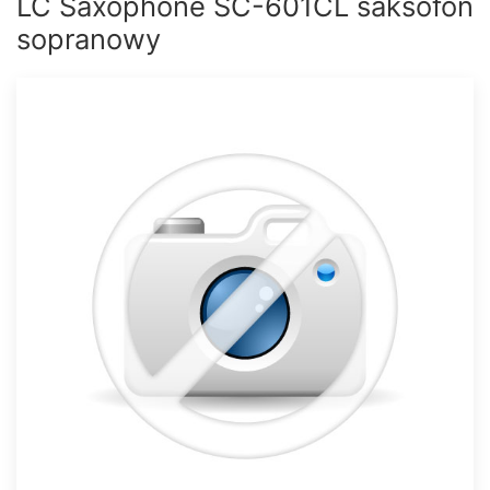
LC Saxophone SC-601CL saksofon
sopranowy