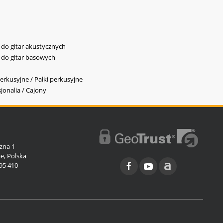
y do gitar akustycznych
y do gitar basowych
erkusyjne / Pałki perkusyjne
jonalia / Cajony
l
zna 1
e, Polska
95 410