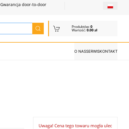
Gwarancja door-to-door
Produktów:
0
Wartość:
0.00 zł
O NAS
SERWIS
KONTAKT
Uwaga! Cena tego towaru mogła ulec