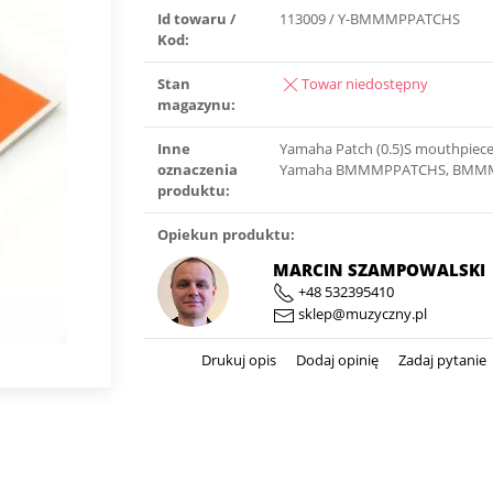
Id towaru /
113009 / Y-BMMMPPATCHS
Kod:
Stan
Towar niedostępny
magazynu:
Inne
Yamaha Patch (0.5)S mouthpiece
oznaczenia
Yamaha BMMMPPATCHS, BMM
produktu:
Opiekun produktu:
MARCIN SZAMPOWALSKI
+48 532395410
sklep@muzyczny.pl
Drukuj opis
Dodaj opinię
Zadaj pytanie