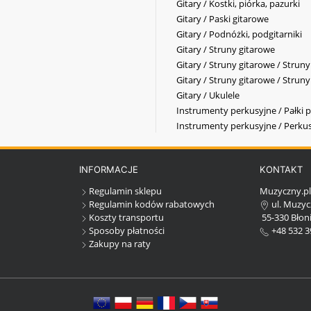
Gitary / Kostki, piórka, pazurki
Gitary / Paski gitarowe
Gitary / Podnóżki, podgitarniki
Gitary / Struny gitarowe
Gitary / Struny gitarowe / Strun
Gitary / Struny gitarowe / Strun
Gitary / Ukulele
Instrumenty perkusyjne / Pałki p
Instrumenty perkusyjne / Perkus
INFORMACJE
KONTAKT
Regulamin sklepu
Muzyczny.p
Regulamin kodów rabatowych
ul. Muzyc
Koszty transportu
55-330 Błoni
Sposoby płatności
+48 532 3
Zakupy na raty