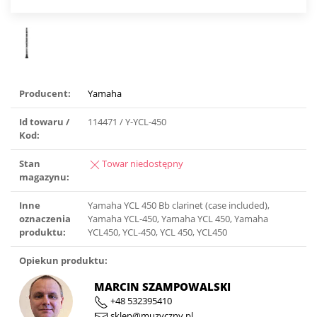
Producent:
Yamaha
Id towaru /
114471 / Y-YCL-450
Kod:
Stan
Towar niedostępny
magazynu:
Inne
Yamaha YCL 450 Bb clarinet (case included),
oznaczenia
Yamaha YCL-450, Yamaha YCL 450, Yamaha
produktu:
YCL450, YCL-450, YCL 450, YCL450
Opiekun produktu:
MARCIN SZAMPOWALSKI
+48 532395410
sklep@muzyczny.pl