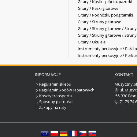
Gitary / Kostki, piórka, pazurki
Gitary / Paski gitarowe
Gitary / Podnóżki, podgitarniki
Gitary / Struny gitarowe
Gitary / Struny gitarowe / Strun
Gitary / Struny gitarowe / Strun
Gitary / Ukulele
Instrumenty perkusyjne / Pałki p
Instrumenty perkusyjne / Perkus
INFORMACJE
KONTAKT
Regulamin sklepu
Muzyczny.p
Regulamin kodów rabatowych
ul. Muzyc
Koszty transportu
55-330 Błoni
Sposoby płatności
71 79 74 
Zakupy na raty