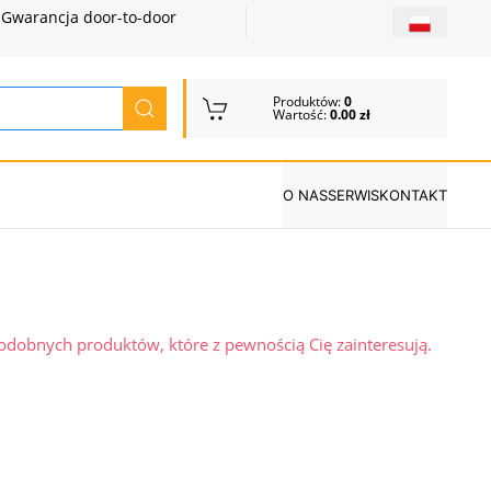
Gwarancja door-to-door
Produktów:
0
Wartość:
0.00 zł
O NAS
SERWIS
KONTAKT
podobnych produktów, które z pewnością Cię zainteresują.