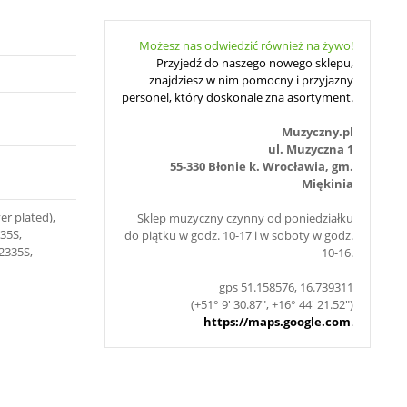
Możesz nas odwiedzić również na żywo!
Przyjedź do naszego nowego sklepu,
znajdziesz w nim pomocny i przyjazny
personel, który doskonale zna asortyment.
Muzyczny.pl
ul. Muzyczna 1
55-330 Błonie k. Wrocławia, gm.
Miękinia
er plated),
Sklep muzyczny czynny od poniedziałku
35S,
do piątku w godz. 10-17 i w soboty w godz.
2335S,
10-16.
gps 51.158576, 16.739311
(+51° 9' 30.87", +16° 44' 21.52")
https://maps.google.com
.