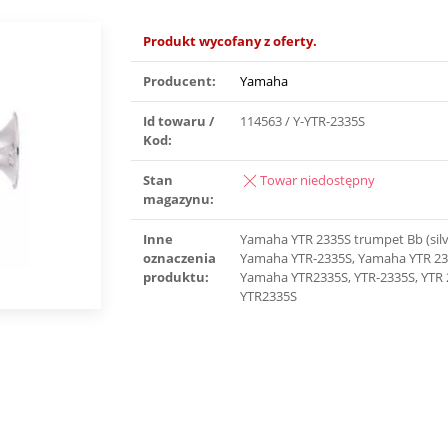
Produkt wycofany z oferty.
Producent:
Yamaha
Id towaru /
114563 / Y-YTR-2335S
Kod:
Stan
Towar niedostępny
magazynu:
Inne
Yamaha YTR 2335S trumpet Bb (silv
oznaczenia
Yamaha YTR-2335S, Yamaha YTR 23
produktu:
Yamaha YTR2335S, YTR-2335S, YTR 
YTR2335S