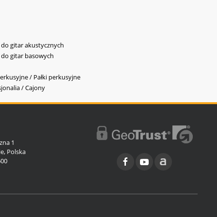
y do gitar akustycznych
y do gitar basowych
erkusyjne / Pałki perkusyjne
jonalia / Cajony
l
zna 1
e, Polska
600