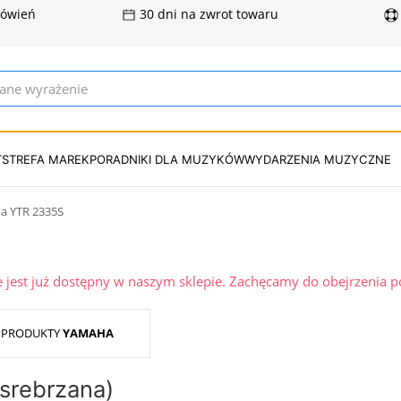
mówień
30 dni na zwrot towaru
T
STREFA MAREK
PORADNIKI DLA MUZYKÓW
WYDARZENIA MUZYCZNE
a YTR 2335S
ie jest już dostępny w naszym sklepie. Zachęcamy do obejrzenia 
 PRODUKTY
YAMAHA
srebrzana)