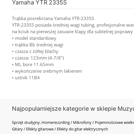
Yamaha YTR 2335S
Trąbka posrebrzana Yamaha YTR-2335S
YTR-2335S posiada średniej wagi tubing, profesjonalne wi
na kciuk na pierwszej zasuwie klapy dla subtelnej poprawy
• model standardowy
• trąbka Bb średniej wagi
• czasza z żółtej blachy
• czasza: 123mm (4-7/8")
• ML bore 11.65mm
• wykończenie srebrnym lakierem
• ustnik 11B4
Najpopularniejsze kategorie w sklepie Muzy
Sprzęt studyjny, Homerecording / Mikrofony / Pojemnościowe wi
Gitary / Efekty gitarowe / Efekty do gitar elektrycznych