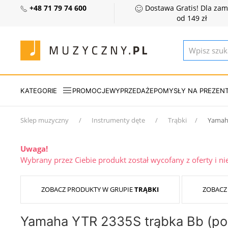
+48 71 79 74 600
Dostawa Gratis! Dla za
od 149 zł
KATEGORIE
PROMOCJE
WYPRZEDAŻE
POMYSŁY NA PREZEN
Sklep muzyczny
Instrumenty dęte
Trąbki
Yamah
Uwaga!
Wybrany przez Ciebie produkt został wycofany z oferty i n
ZOBACZ PRODUKTY W GRUPIE
TRĄBKI
ZOBACZ
Yamaha YTR 2335S trąbka Bb (po