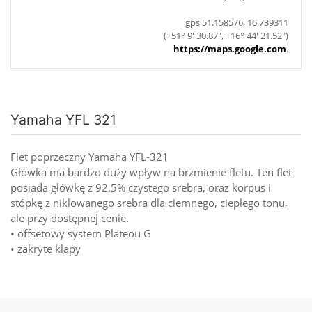
gps 51.158576, 16.739311
(+51° 9' 30.87", +16° 44' 21.52")
https://maps.google.com
.
Yamaha YFL 321
Flet poprzeczny Yamaha YFL-321
Główka ma bardzo duży wpływ na brzmienie fletu. Ten flet
posiada główkę z 92.5% czystego srebra, oraz korpus i
stópkę z niklowanego srebra dla ciemnego, ciepłego tonu,
ale przy dostępnej cenie.
• offsetowy system Plateou G
• zakryte klapy