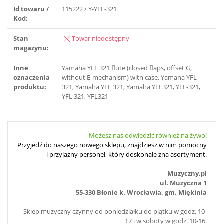
Id towaru /
115222 / Y-YFL-321
Kod:
Stan
Towar niedostępny
magazynu:
Inne
Yamaha YFL 321 flute (closed flaps, offset G,
oznaczenia
without E-mechanism) with case, Yamaha YFL-
produktu:
321, Yamaha YFL 321, Yamaha YFL321, YFL-321,
YFL 321, YFL321
Możesz nas odwiedzić również na żywo!
Przyjedź do naszego nowego sklepu, znajdziesz w nim pomocny
i przyjazny personel, który doskonale zna asortyment.
Muzyczny.pl
ul. Muzyczna 1
55-330 Błonie k. Wrocławia, gm. Miękinia
Sklep muzyczny czynny od poniedziałku do piątku w godz. 10-
17 i w soboty w godz. 10-16.