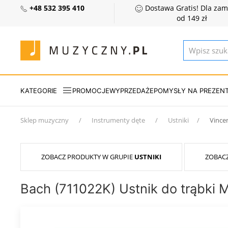
+48 532 395 410
Dostawa Gratis! Dla za
od 149 zł
KATEGORIE
PROMOCJE
WYPRZEDAŻE
POMYSŁY NA PREZEN
Sklep muzyczny
Instrumenty dęte
Ustniki
Vince
ZOBACZ PRODUKTY W GRUPIE
USTNIKI
ZOBAC
Bach (711022K) Ustnik do trąbki 