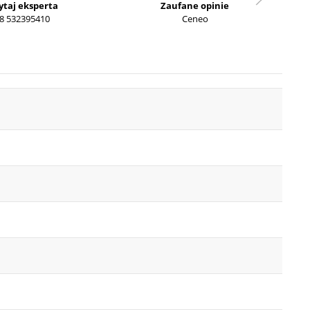
ytaj eksperta
Zaufane opinie
8 532395410
Ceneo