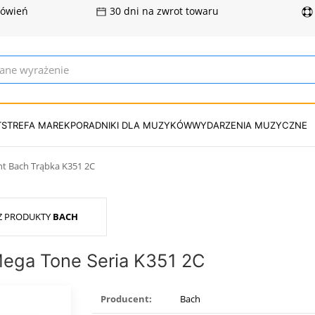
mówień
30 dni na zwrot towaru
T
STREFA MAREK
PORADNIKI DLA MUZYKÓW
WYDARZENIA MUZYCZNE
nt Bach Trąbka K351 2C
Z PRODUKTY
BACH
Mega Tone Seria K351 2C
Producent:
Bach