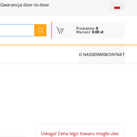
Gwarancja door-to-door
Produktów:
0
Wartość:
0.00 zł
O NAS
SERWIS
KONTAKT
Uwaga! Cena tego towaru mogła ulec