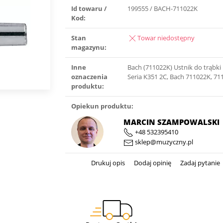
Id towaru /
199555 / BACH-711022K
Kod:
Stan
Towar niedostępny
magazynu:
Inne
Bach (711022K) Ustnik do trąbk
oznaczenia
Seria K351 2C, Bach 711022K, 7
produktu:
Opiekun produktu:
MARCIN SZAMPOWALSKI
+48 532395410
sklep@muzyczny.pl
Drukuj opis
Dodaj opinię
Zadaj pytanie