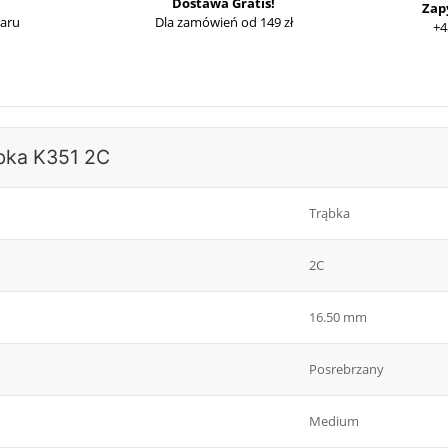
Dostawa Gratis!
Zap
waru
Dla zamówień od 149 zł
+4
ąbka K351 2C
Trąbka
2C
16.50 mm
Posrebrzany
Medium