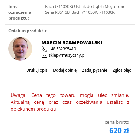
Inne
Bach (711030K) Ustnik do trąbki Mega Tone
oznaczenia
Seria K351 3B, Bach 711030K, 711030K
produktu:
Opiekun produktu:
MARCIN SZAMPOWALSKI
+48 532395410
sklep@muzyczny.pl
Drukuj opis
Dodaj opinię
Zadaj pytanie
Zgłoś błąd
Uwaga! Cena tego towaru mogła ulec zmianie.
Aktualną cenę oraz czas oczekiwania ustalisz z
opiekunem produktu.
cena brutto
620 zł