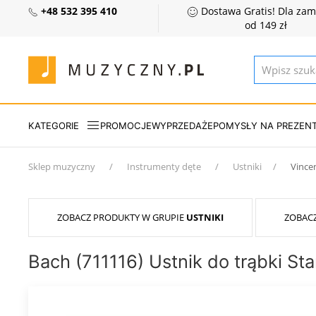
+48 532 395 410
Dostawa Gratis! Dla za
od 149 zł
KATEGORIE
PROMOCJE
WYPRZEDAŻE
POMYSŁY NA PREZEN
Sklep muzyczny
Instrumenty dęte
Ustniki
Vince
ZOBACZ PRODUKTY W GRUPIE
USTNIKI
ZOBAC
Bach (711116) Ustnik do trąbki St