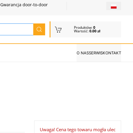
Gwarancja door-to-door
Produktów:
0
Wartość:
0.00 zł
O NAS
SERWIS
KONTAKT
Uwaga! Cena tego towaru mogła ulec