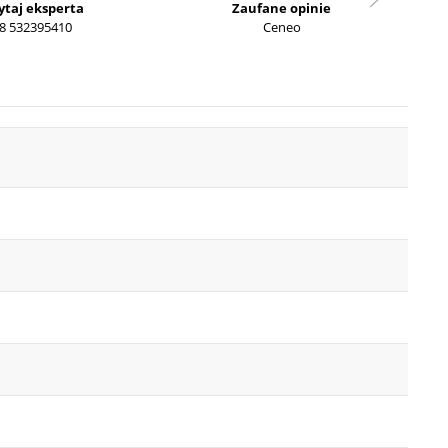
ytaj eksperta
Zaufane opinie
8 532395410
Ceneo