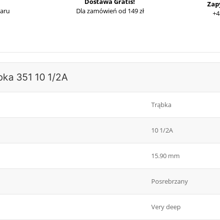
Dostawa Gratis!
Zap
waru
Dla zamówień od 149 zł
+4
bka 351 10 1/2A
Trąbka
10 1/2A
15.90 mm
Posrebrzany
Very deep