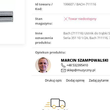
Id towaru /
199607 / BACH-711116
Kod:
Stan
Towar niedostępny
magazynu:
Inne
Bach (711116) Ustnik do trąbki 
oznaczenia
Seria 351 10 1/2A, Bach 711116,
produktu:
Opiekun produktu:
MARCIN SZAMPOWALSKI
+48 532395410
sklep@muzyczny.pl
Drukuj opis
Dodaj opinię
Zadaj pytanie