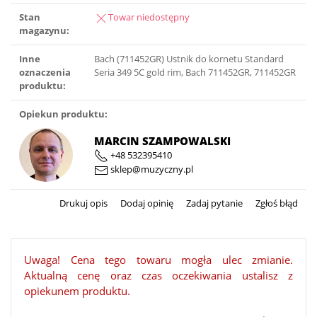
Stan
Towar niedostępny
magazynu:
Inne
Bach (711452GR) Ustnik do kornetu Standard
oznaczenia
Seria 349 5C gold rim, Bach 711452GR, 711452GR
produktu:
Opiekun produktu:
MARCIN SZAMPOWALSKI
+48 532395410
sklep@muzyczny.pl
Drukuj opis
Dodaj opinię
Zadaj pytanie
Zgłoś błąd
Uwaga! Cena tego towaru mogła ulec zmianie.
Aktualną cenę oraz czas oczekiwania ustalisz z
opiekunem produktu.