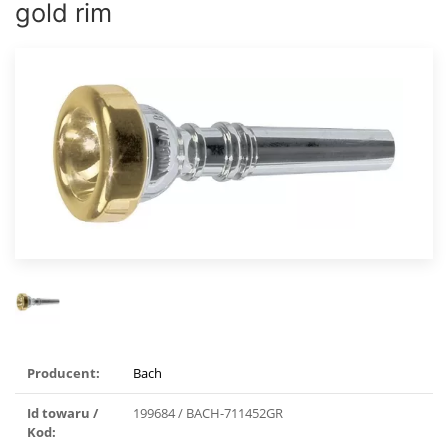
gold rim
Producent:
Bach
Id towaru /
199684 / BACH-711452GR
Kod: