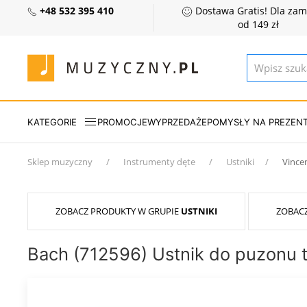
+48 532 395 410
Dostawa Gratis! Dla za
od 149 zł
KATEGORIE
PROMOCJE
WYPRZEDAŻE
POMYSŁY NA PREZEN
Sklep muzyczny
Instrumenty dęte
Ustniki
Vince
ZOBACZ PRODUKTY W GRUPIE
USTNIKI
ZOBAC
Bach (712596) Ustnik do puzonu 