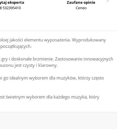
ytaj eksperta
Zaufane opinie
8 532395410
Ceneo
okiej jakości elementu wyposażenia. Wyprodukowany
 początkujących.
gry i doskonałe brzmienie. Zastosowanie innowacyjnych
zonu jest czysty i klarowny.
yni go idealnym wyborem dla muzyków, którzy często
 jest świetnym wyborem dla każdego muzyka, który