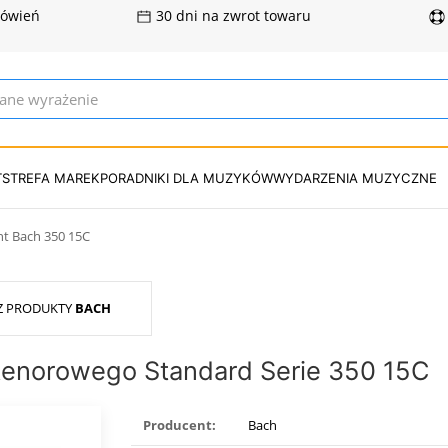
mówień
30 dni na zwrot towaru
T
STREFA MAREK
PORADNIKI DLA MUZYKÓW
WYDARZENIA MUZYCZNE
nt Bach 350 15C
Z PRODUKTY
BACH
tenorowego Standard Serie 350 15C
Producent:
Bach