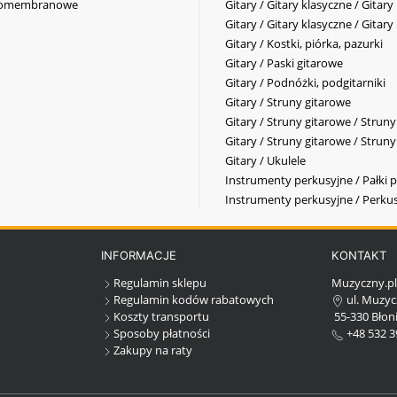
elkomembranowe
Gitary / Gitary klasyczne / Gitary
Gitary / Gitary klasyczne / Gitary
Gitary / Kostki, piórka, pazurki
Gitary / Paski gitarowe
Gitary / Podnóżki, podgitarniki
Gitary / Struny gitarowe
Gitary / Struny gitarowe / Strun
Gitary / Struny gitarowe / Strun
Gitary / Ukulele
Instrumenty perkusyjne / Pałki p
Instrumenty perkusyjne / Perkus
INFORMACJE
KONTAKT
Regulamin sklepu
Muzyczny.p
Regulamin kodów rabatowych
ul. Muzyc
Koszty transportu
55-330 Błoni
Sposoby płatności
+48 532 3
Zakupy na raty