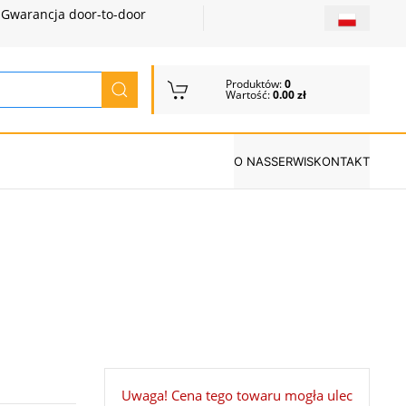
Gwarancja door-to-door
Produktów:
0
Wartość:
0.00 zł
O NAS
SERWIS
KONTAKT
Uwaga! Cena tego towaru mogła ulec