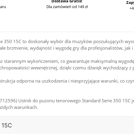
Dostawa Gratis!
Zap
waru
Dla zamówień od 149 zł
+4
ie 350 15C to doskonały wybór dla muzyków poszukujących wys
łe brzmienie, wydajność i wygodę gry dla profesjonalistów, jak i
raz starannym wykończeniem, co gwarantuje maksymalną wygodę 
 chropowatości wewnętrznej, dzięki czemu dźwięk wychodzący z pu
trukcja odporna na uszkodzenia i niesprzyjające warunki, co cz
ch (712596) Ustnik do puzonu tenorowego Standard Serie 350 15C
ażdych warunkach.
0 15C