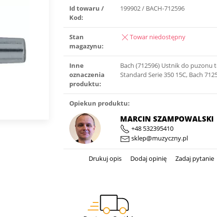
Id towaru /
199902 / BACH-712596
Kod:
Stan
Towar niedostępny
magazynu:
Inne
Bach (712596) Ustnik do puzonu
oznaczenia
Standard Serie 350 15C, Bach 712
produktu:
Opiekun produktu:
MARCIN SZAMPOWALSKI
+48 532395410
sklep@muzyczny.pl
Drukuj opis
Dodaj opinię
Zadaj pytanie