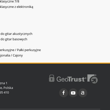
 klasyczne 7/8
 klasyczne z elektroniką
y do gitar akustycznych
y do gitar basowych
erkusyjne / Pałki perkusyjne
jonalia / Cajony
l
zna 1
e, Polska
95 410