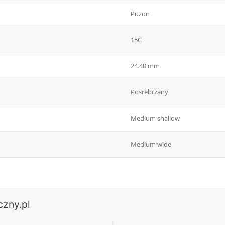
Puzon
15C
24.40 mm
Posrebrzany
Medium shallow
Medium wide
czny.pl