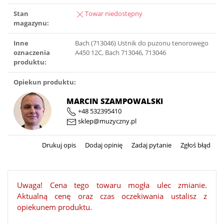
Stan
Towar niedostępny
magazynu:
Inne
Bach (713046) Ustnik do puzonu tenorowego
oznaczenia
A450 12C, Bach 713046, 713046
produktu:
Opiekun produktu:
MARCIN SZAMPOWALSKI
+48 532395410
sklep@muzyczny.pl
Drukuj opis
Dodaj opinię
Zadaj pytanie
Zgłoś błąd
Uwaga! Cena tego towaru mogła ulec zmianie.
Aktualną cenę oraz czas oczekiwania ustalisz z
opiekunem produktu.