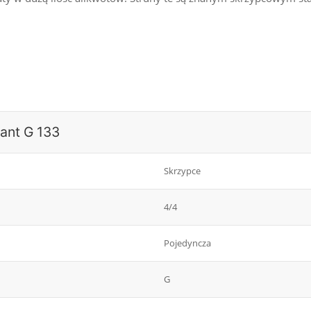
ant G 133
Skrzypce
4/4
Pojedyncza
G