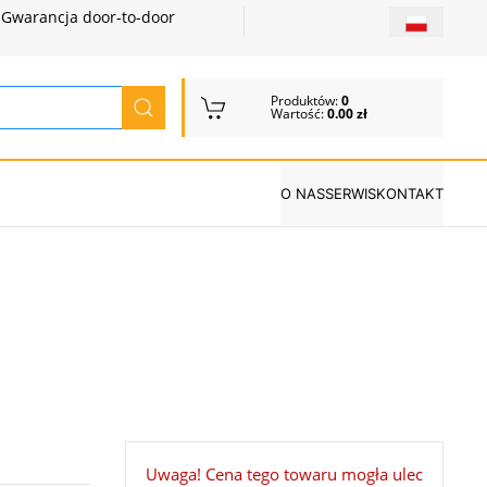
Gwarancja door-to-door
Produktów:
0
Wartość:
0.00 zł
O NAS
SERWIS
KONTAKT
Uwaga! Cena tego towaru mogła ulec