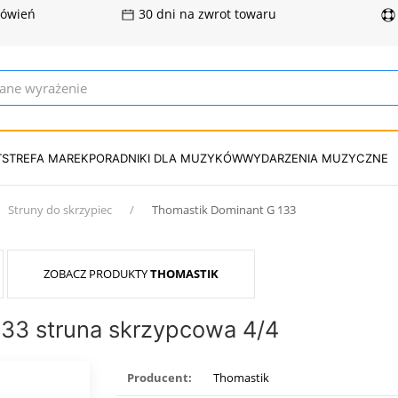
mówień
30 dni na zwrot towaru
T
STREFA MAREK
PORADNIKI DLA MUZYKÓW
WYDARZENIA MUZYCZNE
Struny do skrzypiec
Thomastik Dominant G 133
ZOBACZ PRODUKTY
THOMASTIK
33 struna skrzypcowa 4/4
Producent:
Thomastik