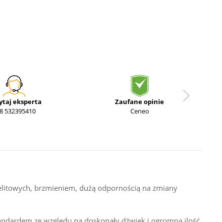
ytaj eksperta
Zaufane opinie
8 532395410
Ceneo
jelitowych, brzmieniem, dużą odpornością na zmiany
tandardem ze względu na doskonały dźwięk i ogromną ilość