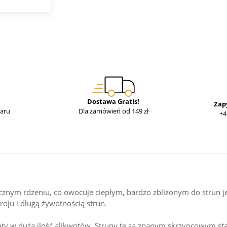
Dostawa Gratis!
Zap
waru
Dla zamówień od 149 zł
+4
cznym rdzeniu, co owocuje ciepłym, bardzo zbliżonym do strun 
troju i długą żywotnością strun.
gaty w dużą ilość alikwotów. Struny te są znanym skrzypcowym s