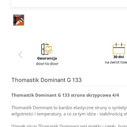
30 dni
Gwarancja
na zwrot to
door-to-door
Thomastik Dominant G 133
Thomastik Dominant G 133 struna skrzypcowa 4/4
Thomastik Dominant to bardzo elastyczne struny o syntety
wilgotności i temperatury, a co za tym idzie - stabilnością s
Dźwięk strun Thomastik Dominant jest miękki i ciepły, bo