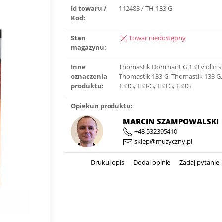
Id towaru /
112483 / TH-133-G
Kod:
Stan
Towar niedostępny
magazynu:
Inne
Thomastik Dominant G 133 violin st
oznaczenia
Thomastik 133-G, Thomastik 133 G
produktu:
133G, 133-G, 133 G, 133G
Opiekun produktu:
MARCIN SZAMPOWALSKI
+48 532395410
sklep@muzyczny.pl
Drukuj opis
Dodaj opinię
Zadaj pytanie