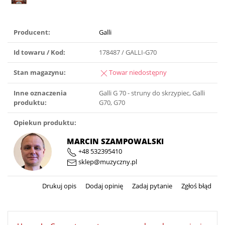
Producent:
Galli
Id towaru / Kod:
178487 / GALLI-G70
Stan magazynu:
Towar niedostępny
Inne oznaczenia
Galli G 70 - struny do skrzypiec, Galli
produktu:
G70, G70
Opiekun produktu:
MARCIN SZAMPOWALSKI
+48 532395410
sklep@muzyczny.pl
Drukuj opis
Dodaj opinię
Zadaj pytanie
Zgłoś błąd