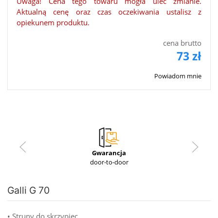
Uwaga! Cena tego towaru mogła ulec zmianie.
Aktualną cenę oraz czas oczekiwania ustalisz z
opiekunem produktu.
cena brutto
73 zł
Powiadom mnie
Gwarancja
door-to-door
Galli G 70
• Struny do skrzypiec