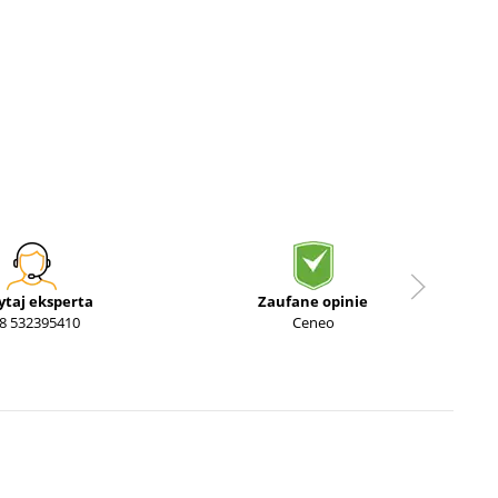
ytaj eksperta
Zaufane opinie
8 532395410
Ceneo