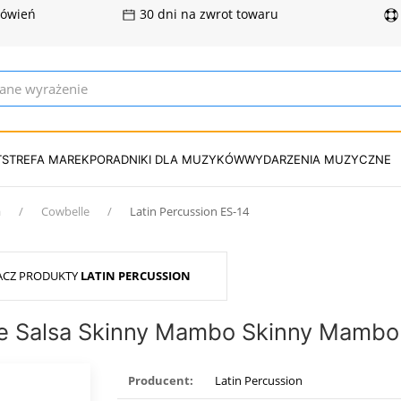
mówień
30 dni na zwrot towaru
T
STREFA MAREK
PORADNIKI DLA MUZYKÓW
WYDARZENIA MUZYCZNE
a
Cowbelle
Latin Percussion ES-14
ACZ PRODUKTY
LATIN PERCUSSION
kie Salsa Skinny Mambo Skinny Mambo
Producent:
Latin Percussion