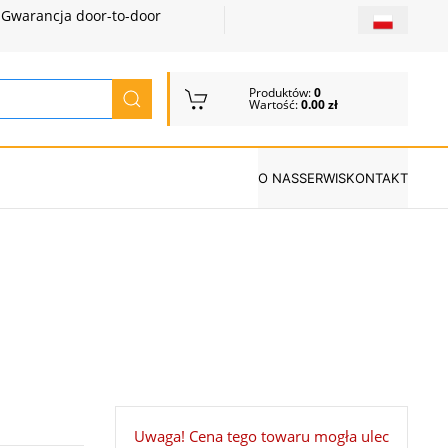
Gwarancja door-to-door
Produktów:
0
Wartość:
0.00 zł
O NAS
SERWIS
KONTAKT
Uwaga! Cena tego towaru mogła ulec