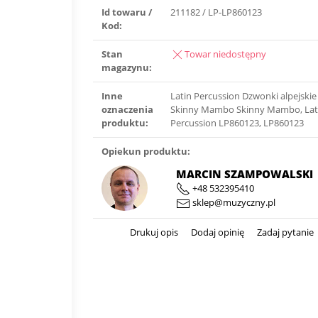
Id towaru /
211182 / LP-LP860123
Kod:
Stan
Towar niedostępny
magazynu:
Inne
Latin Percussion Dzwonki alpejskie
oznaczenia
Skinny Mambo Skinny Mambo, Lat
produktu:
Percussion LP860123, LP860123
Opiekun produktu:
MARCIN SZAMPOWALSKI
+48 532395410
sklep@muzyczny.pl
Drukuj opis
Dodaj opinię
Zadaj pytanie