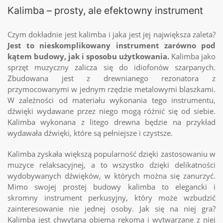
Kalimba – prosty, ale efektowny instrument
Czym dokładnie jest kalimba i jaka jest jej największa zaleta?
Jest
to nieskomp
liko
wany instrument zarówno pod
kątem budowy, jak i sposobu użytkowania.
Kalimba jako
sprzęt muzyczny zalicza się do idiofonów szarpanych.
Zbudowana jest z drewnianego rezonatora z
przymocowanymi w jednym rzędzie metalowymi blaszkami.
W zależności od materiału wykonania tego instrumentu,
dźwięki wydawane przez niego mogą różnić się od siebie.
Kalimba wykonana z litego drewna będzie na przykład
wydawała dźwięki, które są pełniejsze i czystsze.
Kalimba zyskała większą popularność dzięki zastosowaniu w
muzyce relaksacyjnej, a to wszystko dzięki delikatności
wydobywanych dźwięków, w których można się zanurzyć.
Mimo swojej prostej budowy kalimba to elegancki i
skromny
instrument
perkusyjny
, który może wzbudzić
zainteresowanie nie jednej osoby. Jak się na niej gra?
Kalimba jest chwytana obiema rękoma i wytwarzane z niej