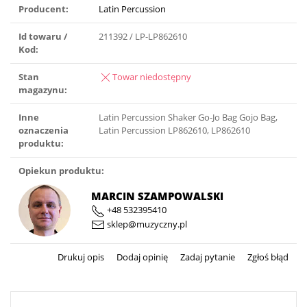
Producent:
Latin Percussion
Id towaru /
211392 / LP-LP862610
Kod:
Stan
Towar niedostępny
magazynu:
Inne
Latin Percussion Shaker Go-Jo Bag Gojo Bag,
oznaczenia
Latin Percussion LP862610, LP862610
produktu:
Opiekun produktu:
MARCIN SZAMPOWALSKI
+48 532395410
sklep@muzyczny.pl
Drukuj opis
Dodaj opinię
Zadaj pytanie
Zgłoś błąd