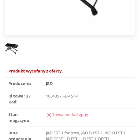
Produkt wycofany z oferty.
Producent:
J&D
Id towaru /
108435 / J-D-FST-1
Kod:
Stan
Towar niedostępny
magazynu:
Inne
J&D FST-1 footrest, J&D D-FST-1, J&D D FST 1,
oznaczenia
J&D DFST1, D-FST-1, D FST 1, DFST1