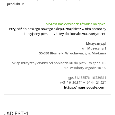
produktu:
Możesz nas odwiedzić również na żywo!
Przyjedź do naszego nowego sklepu, znajdziesz w nim pomocny
i przyjazny personel, który doskonale zna asortyment.
Muzyczny.pl
ul. Muzyczna 1
55-330 Błonie k. Wrocławia, gm. Miękinia
Sklep muzyczny czynny od poniedziałku do piątku w godz. 10-
17 i w soboty w godz. 10-16.
gps 51.158576, 16.739311
(+51° 9' 30.87", +16° 44' 21.52")
https://maps.google.com
.
J&D FST-1