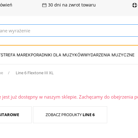
mówień
30 dni na zwrot towaru
T
STREFA MAREK
PORADNIKI DLA MUZYKÓW
WYDARZENIA MUZYCZNE
we
Line 6 Flextone III XL
ie jest już dostępny w naszym sklepie. Zachęcamy do obejrzenia 
GITAROWE
ZOBACZ PRODUKTY
LINE 6