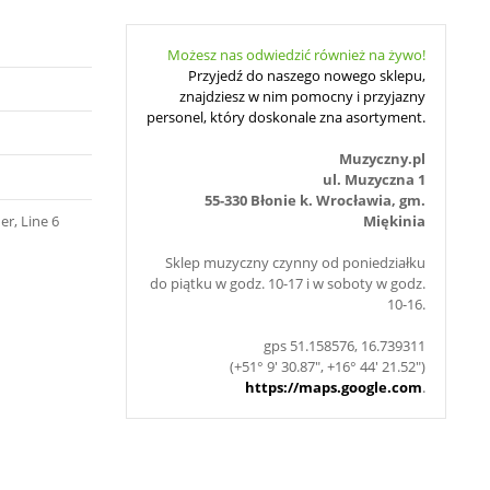
Możesz nas odwiedzić również na żywo!
Przyjedź do naszego nowego sklepu,
znajdziesz w nim pomocny i przyjazny
personel, który doskonale zna asortyment.
Muzyczny.pl
ul. Muzyczna 1
55-330 Błonie k. Wrocławia, gm.
er, Line 6
Miękinia
Sklep muzyczny czynny od poniedziałku
do piątku w godz. 10-17 i w soboty w godz.
10-16.
gps 51.158576, 16.739311
(+51° 9' 30.87", +16° 44' 21.52")
https://maps.google.com
.