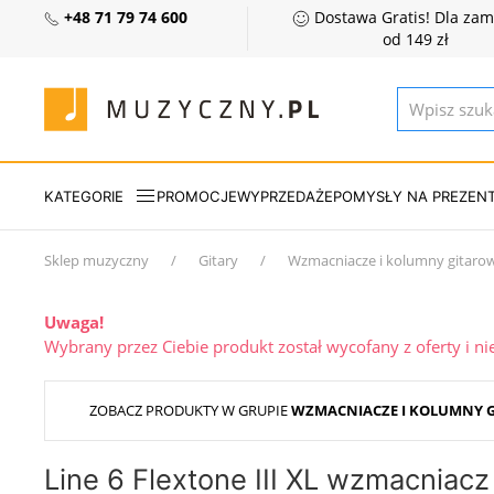
+48 71 79 74 600
Dostawa Gratis! Dla za
od 149 zł
KATEGORIE
PROMOCJE
WYPRZEDAŻE
POMYSŁY NA PREZEN
Sklep muzyczny
Gitary
Wzmacniacze i kolumny gitaro
Uwaga!
Wybrany przez Ciebie produkt został wycofany z oferty i n
ZOBACZ PRODUKTY W GRUPIE
WZMACNIACZE I KOLUMNY 
Line 6 Flextone III XL wzmacniacz