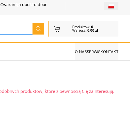
Gwarancja door-to-door
Produktów:
0
Wartość:
0.00 zł
O NAS
SERWIS
KONTAKT
podobnych produktów, które z pewnością Cię zainteresują.