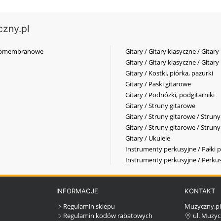
czny.pl
elkomembranowe
Gitary / Gitary klasyczne / Gitary
Gitary / Gitary klasyczne / Gitary
Gitary / Kostki, piórka, pazurki
Gitary / Paski gitarowe
Gitary / Podnóżki, podgitarniki
Gitary / Struny gitarowe
Gitary / Struny gitarowe / Strun
Gitary / Struny gitarowe / Strun
Gitary / Ukulele
Instrumenty perkusyjne / Pałki p
Instrumenty perkusyjne / Perkus
INFORMACJE
KONTAKT
Regulamin sklepu
Muzyczny.p
Regulamin kodów rabatowych
ul. Muzyc