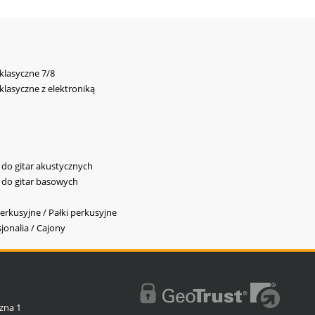
 klasyczne 7/8
 klasyczne z elektroniką
y do gitar akustycznych
y do gitar basowych
erkusyjne / Pałki perkusyjne
jonalia / Cajony
l
zna 1