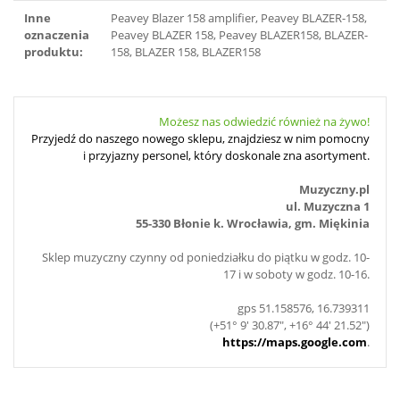
Inne
Peavey Blazer 158 amplifier, Peavey BLAZER-158,
oznaczenia
Peavey BLAZER 158, Peavey BLAZER158, BLAZER-
produktu:
158, BLAZER 158, BLAZER158
Możesz nas odwiedzić również na żywo!
Przyjedź do naszego nowego sklepu, znajdziesz w nim pomocny
i przyjazny personel, który doskonale zna asortyment.
Muzyczny.pl
ul. Muzyczna 1
55-330 Błonie k. Wrocławia, gm. Miękinia
Sklep muzyczny czynny od poniedziałku do piątku w godz. 10-
17 i w soboty w godz. 10-16.
gps 51.158576, 16.739311
(+51° 9' 30.87", +16° 44' 21.52")
https://maps.google.com
.