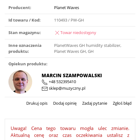
Producent:
Planet Waves
Id towaru / Kod:
110493 / PW-GH
Stan magazynu:
Towar niedostępny
Inne oznaczenia
PlanetWaves GH humidity stabilizer,
produktu:
Planet Waves GH, GH
Opiekun produktu:
MARCIN SZAMPOWALSKI
+48 532395410
sklep@muzyczny.pl
Drukuj opis
Dodaj opinię
Zadaj pytanie
Zgłoś błąd
Uwaga! Cena tego towaru mogła ulec zmianie.
Aktualną cenę oraz czas oczekiwania ustalisz z